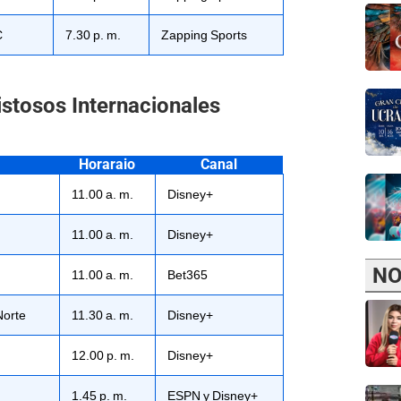
C
7.30 p. m.
Zapping Sports
stosos Internacionales
Horaraio
Canal
11.00 a. m.
Disney+
11.00 a. m.
Disney+
NO
11.00 a. m.
Bet365
Norte
11.30 a. m.
Disney+
12.00 p. m.
Disney+
1.45 p. m.
ESPN y Disney+