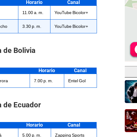
Horario
Canal
11.00 a. m.
YouTube Bicolor+
ucho
3.30 p. m.
YouTube Bicolor+
 de Bolivia
Horario
Canal
urora
7.00 p. m.
Entel Gol
a de Ecuador
Horario
Canal
á
5.00 p. m.
Zapping Sports