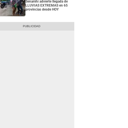
Senamhi advierte llegada de
LLUVIAS EXTREMAS en 65
provincias desde HOY