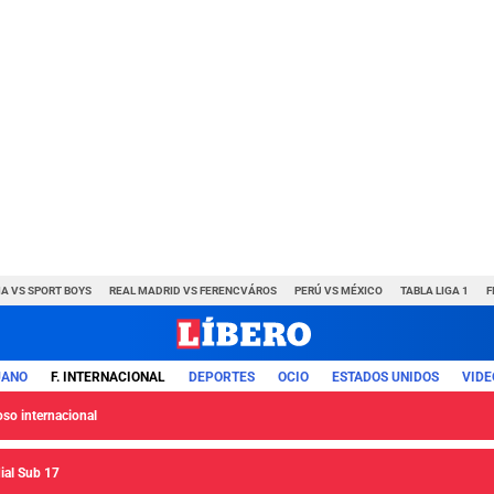
A VS SPORT BOYS
REAL MADRID VS FERENCVÁROS
PERÚ VS MÉXICO
TABLA LIGA 1
F
UANO
F. INTERNACIONAL
DEPORTES
OCIO
ESTADOS UNIDOS
VIDE
so internacional
ial Sub 17