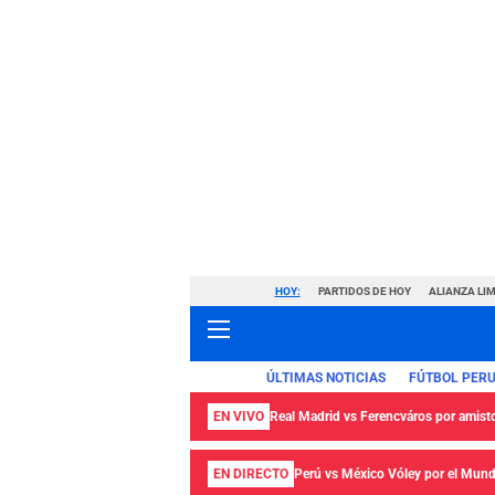
HOY:
PARTIDOS DE HOY
ALIANZA LIM
ÚLTIMAS NOTICIAS
FÚTBOL PER
EN VIVO
Real Madrid vs Ferencváros por amisto
EN DIRECTO
Perú vs México Vóley por el Mund