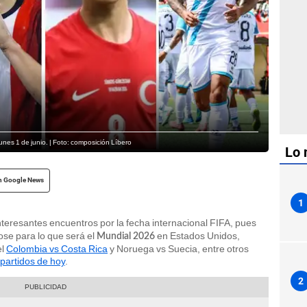
unes 1 de junio. | Foto: composición Líbero
Lo 
n Google News
1
nteresantes encuentros por la fecha internacional FIFA, pues
se para lo que será el
en Estados Unidos,
Mundial 2026
el
Colombia vs Costa Rica
y Noruega vs Suecia, entre otros
partidos de hoy
.
2