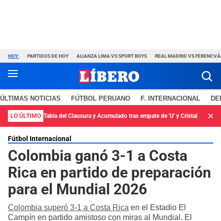
HOY:
PARTIDOS DE HOY
ALIANZA LIMA VS SPORT BOYS
REAL MADRID VS FERENCV
ÚLTIMAS NOTICIAS
FÚTBOL PERUANO
F. INTERNACIONAL
DE
LO ÚLTIMO
Tabla del Clausura y Acumulado tras empate de 'U' y Cristal
Fútbol Internacional
Colombia ganó 3-1 a Costa
Rica en partido de preparación
para el Mundial 2026
Colombia superó 3-1 a Costa Rica
en el Estadio El
Campín en partido amistoso con miras al Mundial. El