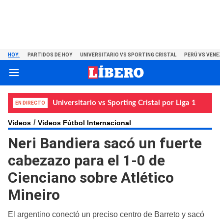
HOY:
PARTIDOS DE HOY
UNIVERSITARIO VS SPORTING CRISTAL
PERÚ VS VENE
Universitario vs Sporting Cristal por Liga 1
EN DIRECTO
Videos
Videos Fútbol Internacional
Neri Bandiera sacó un fuerte
cabezazo para el 1-0 de
Cienciano sobre Atlético
Mineiro
El argentino conectó un preciso centro de Barreto y sacó