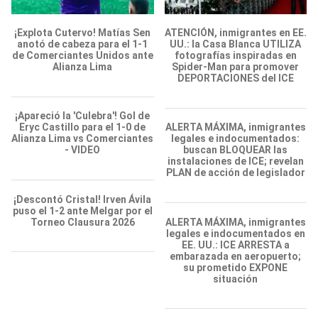
¡Explota Cutervo! Matías Sen
ATENCIÓN, inmigrantes en EE.
anotó de cabeza para el 1-1
UU.: la Casa Blanca UTILIZA
de Comerciantes Unidos ante
fotografías inspiradas en
Alianza Lima
Spider-Man para promover
DEPORTACIONES del ICE
¡Apareció la 'Culebra'! Gol de
Eryc Castillo para el 1-0 de
ALERTA MÁXIMA, inmigrantes
Alianza Lima vs Comerciantes
legales e indocumentados:
- VIDEO
buscan BLOQUEAR las
instalaciones de ICE; revelan
PLAN de acción de legislador
¡Descontó Cristal! Irven Ávila
puso el 1-2 ante Melgar por el
Torneo Clausura 2026
ALERTA MÁXIMA, inmigrantes
legales e indocumentados en
EE. UU.: ICE ARRESTA a
embarazada en aeropuerto;
su prometido EXPONE
situación