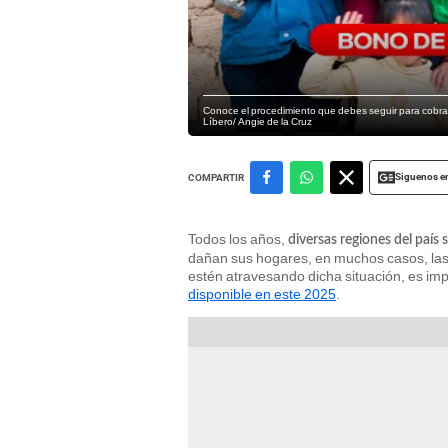
Conoce el procedimiento que debes seguir para cobrar 
Líbero/ Angie de la Cruz
Siguenos e
COMPARTIR
Todos los años,
diversas regiones del país
dañan sus hogares, en muchos casos, las 
estén atravesando dicha situación, es imp
disponible en este 2025
.