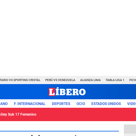
TARIO VS SPORTING CRISTAL
PERÚ VS VENEZUELA
ALIANZA LIMA
TABLA LIGA 1
FIC
UANO
F. INTERNACIONAL
DEPORTES
OCIO
ESTADOS UNIDOS
VIDE
 Vóley Sub 17 Femenino