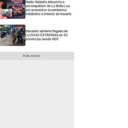
Naldy Saldaña denuncia a
excompañero de La Bella Luz
por presuntos tocamientos
indebidos e intento de besarla
Senamhi advierte llegada de
LLUVIAS EXTREMAS en 65
provincias desde HOY