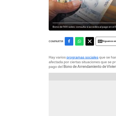
Bono de 500 soles: consulta si accedes al pago en el 
Siguenos e
COMPARTIR
Hay varios
programas sociales
que se han
afectada por ciertas situaciones que se p
pago del
Bono de Arrendamiento de Vivien