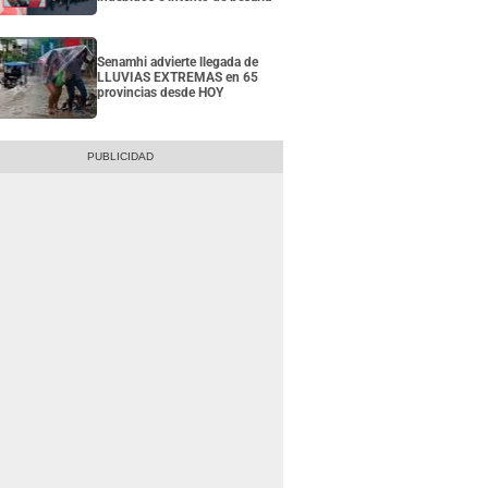
Senamhi advierte llegada de
LLUVIAS EXTREMAS en 65
provincias desde HOY