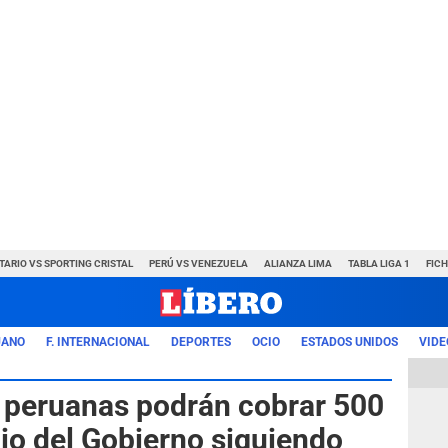
TARIO VS SPORTING CRISTAL
PERÚ VS VENEZUELA
ALIANZA LIMA
TABLA LIGA 1
FIC
UANO
F. INTERNACIONAL
DEPORTES
OCIO
ESTADOS UNIDOS
VIDE
s peruanas podrán cobrar 500
io del Gobierno siguiendo