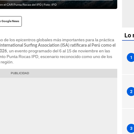
en el CAR Punta Rocas del IPD | Foto: IPD
n Google News
Lo 
 de los epicentros globales más importantes para la práctica
International Surfing Association (ISA) ratificara al Perú como el
, un evento programado del 6 al 15 de noviembre en las
2026
ento Punta Rocas IPD, escenario reconocido como uno de los
1
 región.
2
3