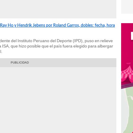
 Ray Ho y Hendrik Jebens por Roland Garros, dobles: fecha, hora
dente del Instituto Peruano del Deporte (IPD), puso en relieve
 ISA, que hizo posible que el país fuera elegido para albergar
l.