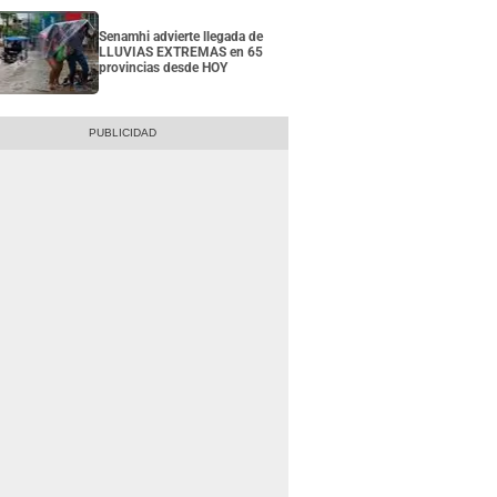
Senamhi advierte llegada de
LLUVIAS EXTREMAS en 65
provincias desde HOY