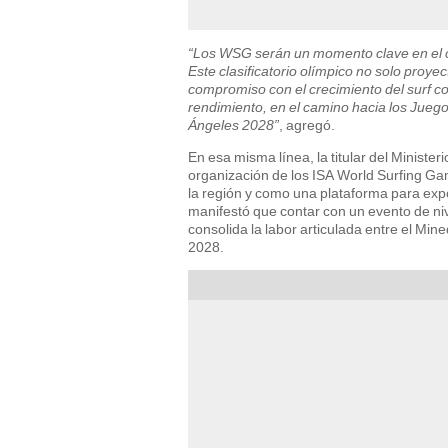
“Los WSG serán un momento clave en el ca
Este clasificatorio olímpico no solo proye
compromiso con el crecimiento del surf co
rendimiento, en el camino hacia los Jue
Ángeles 2028”
, agregó.
En esa misma línea, la titular del Minist
organización de los ISA World Surfing Ga
la región y como una plataforma para exp
manifestó que contar con un evento de niv
consolida la labor articulada entre el Min
2028.