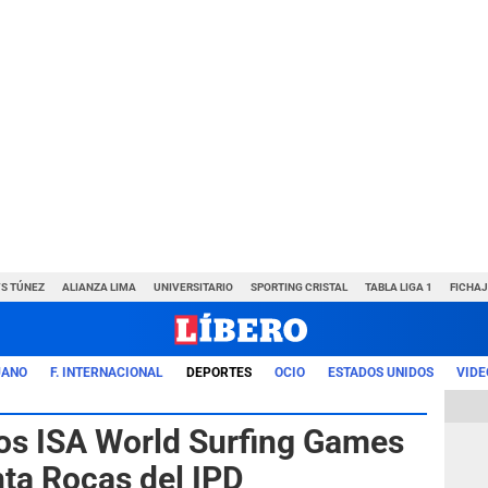
VS TÚNEZ
ALIANZA LIMA
UNIVERSITARIO
SPORTING CRISTAL
TABLA LIGA 1
FICHAJ
UANO
F. INTERNACIONAL
DEPORTES
OCIO
ESTADOS UNIDOS
VIDE
los ISA World Surfing Games
ta Rocas del IPD