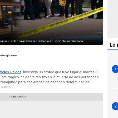
ocupante tiroteo en gasolinera. | Composición Libero / Melanni Miranda
Lo 
n Google News
1
tados Unidos
, investiga un tiroteo que tuvo lugar el martes 26
Este trágico incidente resultó en la muerte de dos personas y
 trabajando para esclarecer los hechos y determinar las
o suceso.
2