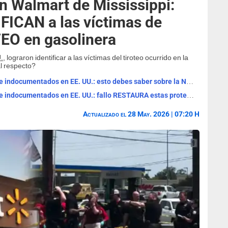
Walmart de Mississippi:
FICAN a las víctimas de
EO en gasolinera
.
, lograron identificar a las víctimas del tiroteo ocurrido en la
l respecto?
ALERTA MÁXIMA, inmigrantes legales e indocumentados en EE. UU.: esto debes saber sobre la NUEVA política de ajuste de ESTATUS de USCIS
ALERTA MÁXIMA, inmigrantes legales e indocumentados en EE. UU.: fallo RESTAURA estas protecciones a extranjeros, ¿a quiénes beneficia?
Actualizado el 28 May. 2026 | 07:20 H