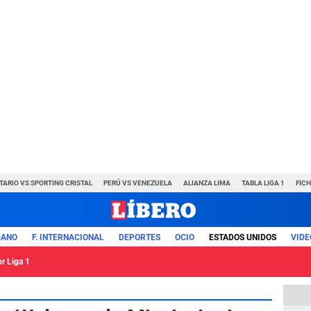
TARIO VS SPORTING CRISTAL
PERÚ VS VENEZUELA
ALIANZA LIMA
TABLA LIGA 1
FIC
UANO
F. INTERNACIONAL
DEPORTES
OCIO
ESTADOS UNIDOS
VIDE
or Liga 1