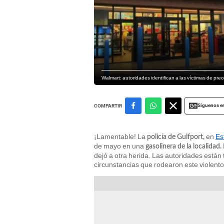
Walmart: autoridades identifican a las víctimas de pre
Siguenos e
COMPARTIR
¡Lamentable! La
en
Es
policía de Gulfport,
de mayo en una
gasolinera de la localidad.
dejó a otra herida. Las autoridades están
circunstancias que rodearon este violent