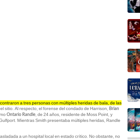
contraron a tres personas con múltiples heridas de bala, de las
el sitio. Al respecto, el forense del condado de Harrison,
Brian
como
, de 24 años, residente de Moss Point, y
Ontario Randle
e Gulfport. Mientras Smith presentaba múltiples heridas, Randle
rasladada a un hospital local en estado crítico. No obstante, no