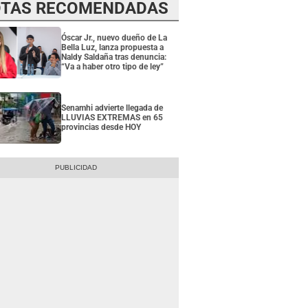
TAS RECOMENDADAS
Óscar Jr., nuevo dueño de La
Bella Luz, lanza propuesta a
Naldy Saldaña tras denuncia:
“Va a haber otro tipo de ley”
Senamhi advierte llegada de
LLUVIAS EXTREMAS en 65
provincias desde HOY