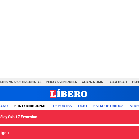
TARIO VS SPORTING CRISTAL
PERÚ VS VENEZUELA
ALIANZA LIMA
TABLA LIGA 1
FIC
UANO
F. INTERNACIONAL
DEPORTES
OCIO
ESTADOS UNIDOS
VIDE
 Vóley Sub 17 Femenino
Liga 1