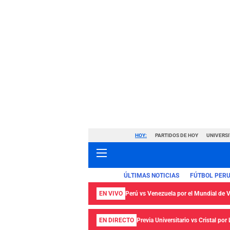
HOY:
PARTIDOS DE HOY
UNIVERSI
ÚLTIMAS NOTICIAS
FÚTBOL PER
EN VIVO
Perú vs Venezuela por el Mundial de
EN DIRECTO
Previa Universitario vs Cristal por 