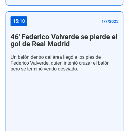
15:10
1/7/2025
46' Federico Valverde se pierde el
gol de Real Madrid
Un balón dentro del área llegó a los pies de
Federico Valverde, quien intentó cruzar el balón
pero se terminó yendo desviado.