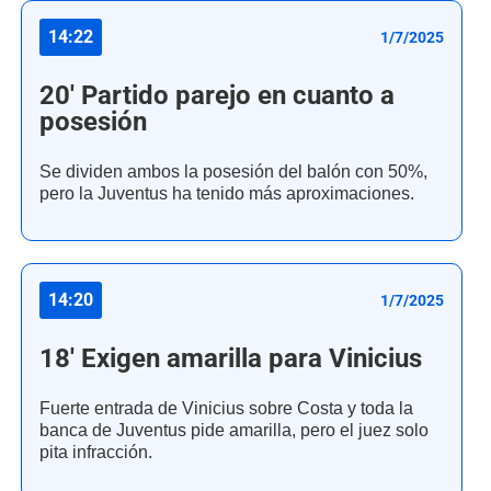
14:22
1/7/2025
20' Partido parejo en cuanto a
posesión
Se dividen ambos la posesión del balón con 50%,
pero la Juventus ha tenido más aproximaciones.
14:20
1/7/2025
18' Exigen amarilla para Vinicius
Fuerte entrada de Vinicius sobre Costa y toda la
banca de Juventus pide amarilla, pero el juez solo
pita infracción.