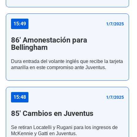
15:49
1/7/2025
86' Amonestación para
Bellingham
Dura entrada del volante inglés que recibe la tarjeta
amarilla en este compromiso ante Juventus.
15:48
1/7/2025
85' Cambios en Juventus
Se retiran Locatelli y Rugani para los ingresos de
McKennie y Gatti en Juventus.