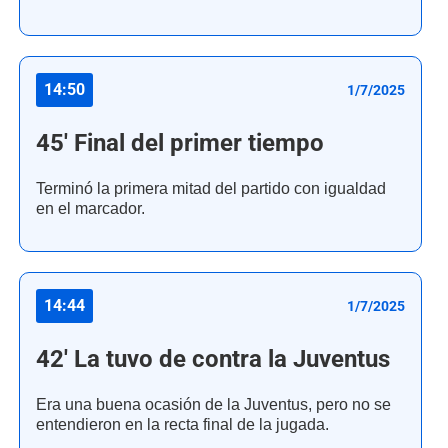
14:50
1/7/2025
45' Final del primer tiempo
Terminó la primera mitad del partido con igualdad
en el marcador.
14:44
1/7/2025
42' La tuvo de contra la Juventus
Era una buena ocasión de la Juventus, pero no se
entendieron en la recta final de la jugada.