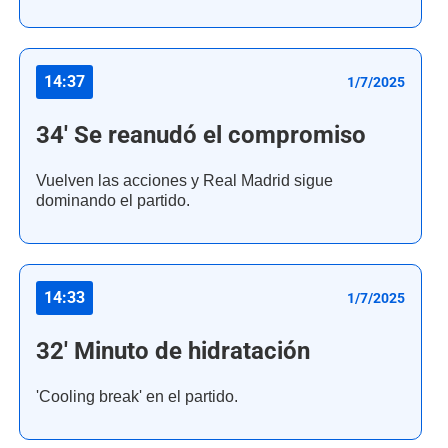
14:37
1/7/2025
34' Se reanudó el compromiso
Vuelven las acciones y Real Madrid sigue
dominando el partido.
14:33
1/7/2025
32' Minuto de hidratación
'Cooling break' en el partido.