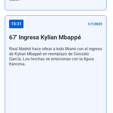
15:31
1/7/2025
67' Ingresa Kylian Mbappé
Real Madrid hace vibrar a todo Miami con el ingreso
de Kylian Mbappé en reemplazo de Gonzalo
García. Los hinchas se emocionan con la figura
francesa.