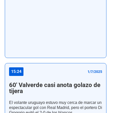
15:24
1/7/2025
60' Valverde casi anota golazo de
tijera
El volante uruguayo estuvo muy cerca de marcar un
espectacular gol con Real Madrid, pero el portero Di
Grogorio evitó el 2-0 de los blancos.