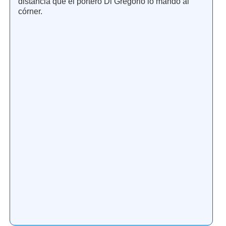
distancia que el portero Di Gregorio lo mando al
córner.