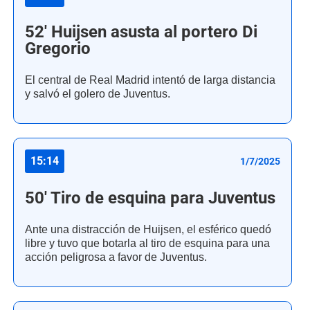
52' Huijsen asusta al portero Di
Gregorio
El central de Real Madrid intentó de larga distancia
y salvó el golero de Juventus.
15:14
1/7/2025
50' Tiro de esquina para Juventus
Ante una distracción de Huijsen, el esférico quedó
libre y tuvo que botarla al tiro de esquina para una
acción peligrosa a favor de Juventus.