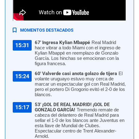
Real Madrid venció a Juventus por el Mundial de Clubes. | Foto: AFP
MOMENTOS DESTACADOS
67' Ingresa Kylian Mbappé
Real Madrid
15:31
hace vibrar a todo Miami con el ingreso de
Kylian Mbappé en reemplazo de Gonzalo
García. Los hinchas se emocionan con la
figura francesa.
60' Valverde casi anota golazo de tijera
El
15:24
volante uruguayo estuvo muy cerca de
marcar un espectacular gol con Real Madrid,
pero el portero Di Grogorio evitó el 2-0 de los
blancos.
53' ¡GOL DE REAL MADRID! ¡GOL DE
15:17
GONZALO GARCÍA!
Tremendo remate de
cabeza del delantero de Real Madrid para
sellar el 1-0 de los blancos ante Juventus en
esta llave de Mundial de Clubes.
Espectacular centro de Trent Alexander-
Arnold.