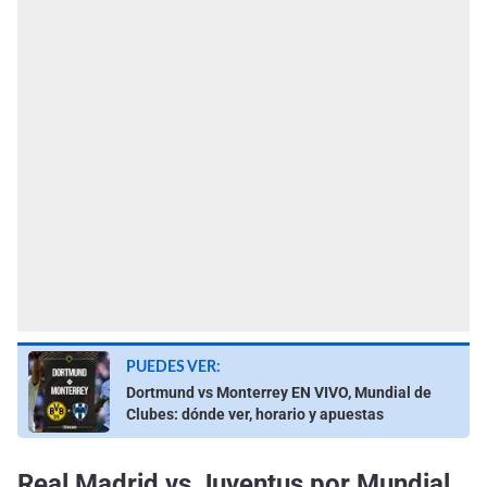
PUEDES VER:
Dortmund vs Monterrey EN VIVO, Mundial de
Clubes: dónde ver, horario y apuestas
Real Madrid vs Juventus por Mundial