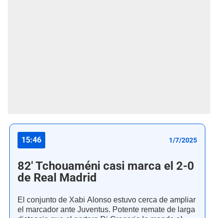
15:46
1/7/2025
82' Tchouaméni casi marca el 2-0
de Real Madrid
El conjunto de Xabi Alonso estuvo cerca de ampliar
el marcador ante Juventus. Potente remate de larga