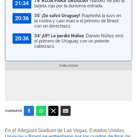
74' ROJA PARA URUGUAY
Nández recibió la
21:34
tarjeta roja por la durísima entrada.
35' ¡Se salvó Uruguay!
Raphinha la tuvo en
20:36
la contra y casi marca el primero de Brasil
con un derechazo.
34' ¡UF! La perdió Núñez
Darwin Núñez erró
20:36
el primero de Uruguay con un potente
cabezazo.
COMPARTIR
En el Allegiant Stadium de Las Vegas, Estados Unidos,
Uruguay y Brasil se enfrentaron por los cuartos de final
de