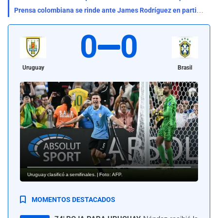
Prensa colombiana se rinde ante James Rodríguez en partido contra Panamá: "Vuelve a reinar"
0
0
Uruguay
Brasil
Uruguay clasificó a semifinales. | Foto: AFP.
MOMENTOS DESTACADOS