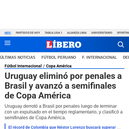
HOY:
PARTIDOS DE HOY
TABLA LIGA 1
ALIANZA LIMA
UNIVERSITARIO
SPORTIN
ÚLTIMAS NOTICIAS
FÚTBOL PERUANO
F. INTERNACIONAL
DE
Fútbol Internacional
Copa América
Uruguay eliminó por penales a
Brasil y avanzó a semifinales
de Copa América
Uruguay derrotó a Brasil por penales luego de terminar
con un expulsado en el tiempo reglamentario, y clasificó a
semifinales de Copa América.
El récord de Colombia que Néstor Lorenzo buscará superar para SER FINALISTA de Copa América