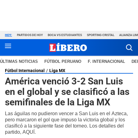
HOY:
PARTIDOS DE HOY
BOCA VS ESTUDIANTES
SPORTING CRISTAL
ALIANZA LI
ÚLTIMAS NOTICIAS
FÚTBOL PERUANO
F. INTERNACIONAL
DE
Fútbol Internacional
Liga MX
América venció 3-2 San Luis
en el global y se clasificó a las
semifinales de la Liga MX
Las águilas no pudieron vencer a San Luis en el Azteca,
pero marcaron el gol que impuso la victoria global y los
clasificó a la siguiente fase del torneo. Los detalles del
partido, AQUÍ.