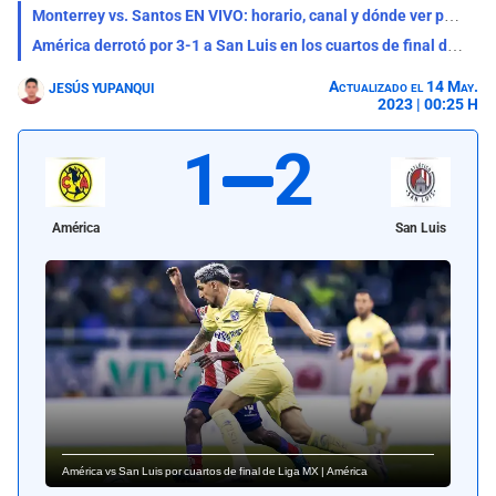
Monterrey vs. Santos EN VIVO: horario, canal y dónde ver partido por la Liga MX
América derrotó por 3-1 a San Luis en los cuartos de final del Torneo Clausura
Actualizado el 14 May.
JESÚS YUPANQUI
2023 | 00:25 H
1
2
América
San Luis
América vs San Luis por cuartos de final de Liga MX | América