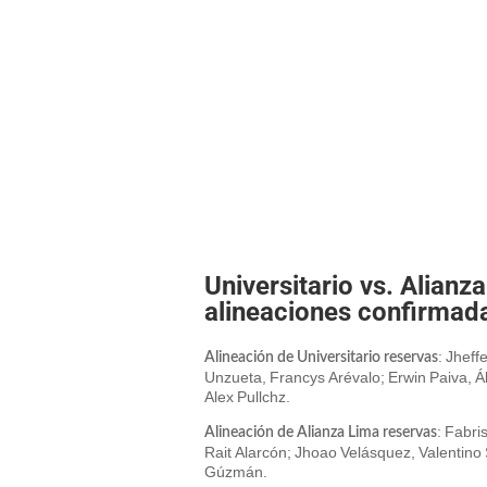
Universitario vs. Alian
alineaciones confirmada
: Jheff
Alineación de Universitario reservas
Unzueta, Francys Arévalo; Erwin Paiva, Á
Alex Pullchz.
: Fabri
Alineación de Alianza Lima reservas
Rait Alarcón; Jhoao Velásquez, Valentino
Gúzmán.