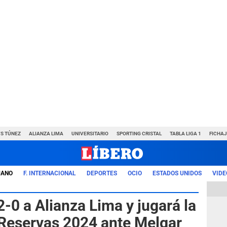
VS TÚNEZ
ALIANZA LIMA
UNIVERSITARIO
SPORTING CRISTAL
TABLA LIGA 1
FICHAJ
UANO
F. INTERNACIONAL
DEPORTES
OCIO
ESTADOS UNIDOS
VIDE
2-0 a Alianza Lima y jugará la
e Reservas 2024 ante Melgar