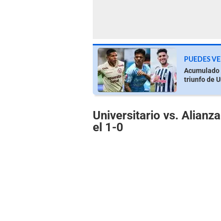
PUEDES VE
Acumulado L
triunfo de U
Universitario vs. Alianz
el 1-0