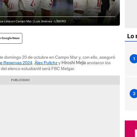
ianza Lima en Campo Mar. | Luis Jiménez - LÍBERO
Lo 
n Google News
te domingo 20 de octubre en Campo Mar y, con ello, aseguró
1
de Reservas 2024
.
Álex Pullchz
y
anotaron los
Hiroshi Mejía
l del elenco estudiantil será FBC Melgar.
2