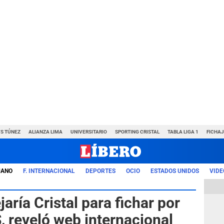
VS TÚNEZ
ALIANZA LIMA
UNIVERSITARIO
SPORTING CRISTAL
TABLA LIGA 1
FICHAJ
UANO
F. INTERNACIONAL
DEPORTES
OCIO
ESTADOS UNIDOS
VIDE
aría Cristal para fichar por
 reveló web internacional