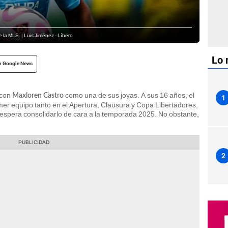
la MLS. | Luis Jiménez - Líbero
Lo 
n Google News
 con
como una de sus joyas. A sus 16 años, el
Maxloren Castro
1
imer equipo tanto en el Apertura, Clausura y Copa Libertadores.
 espera consolidarlo de cara a la temporada 2025. No obstante,
2