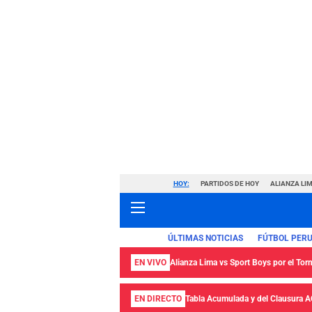
HOY:
PARTIDOS DE HOY
ALIANZA LIM
ÚLTIMAS NOTICIAS
FÚTBOL PER
EN VIVO
Alianza Lima vs Sport Boys por el Tor
EN DIRECTO
Tabla Acumulada y del Clausura