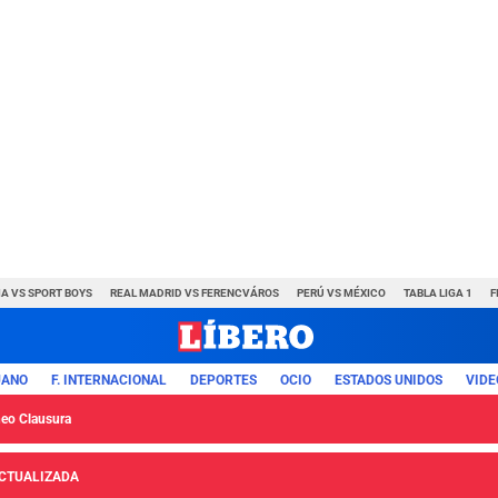
A VS SPORT BOYS
REAL MADRID VS FERENCVÁROS
PERÚ VS MÉXICO
TABLA LIGA 1
F
UANO
F. INTERNACIONAL
DEPORTES
OCIO
ESTADOS UNIDOS
VIDE
neo Clausura
 ACTUALIZADA