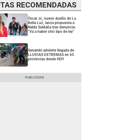
TAS RECOMENDADAS
Óscar Jr., nuevo dueño de La
Bella Luz, lanza propuesta a
Naldy Saldaña tras denuncia:
“Va a haber otro tipo de ley”
Senamhi advierte llegada de
LLUVIAS EXTREMAS en 65
provincias desde HOY