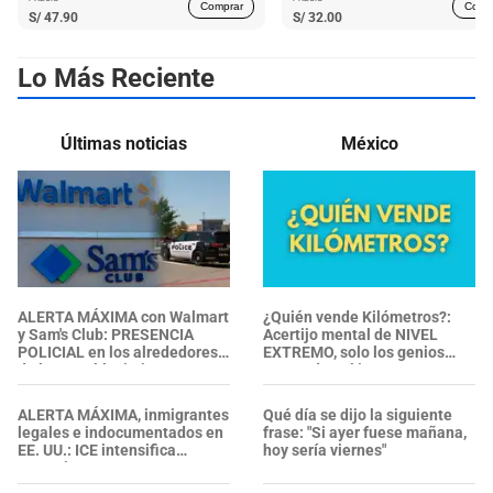
Comprar
Comp
S/
47.90
S/
32.00
Lo Más Reciente
Últimas noticias
México
ALERTA MÁXIMA con Walmart
¿Quién vende Kilómetros?:
y Sam's Club: PRESENCIA
Acertijo mental de NIVEL
POLICIAL en los alrededores
EXTREMO, solo los genios
de los establecimientos en
responden al instante
esta zona, ¿se confirmaron
heridos?
ALERTA MÁXIMA, inmigrantes
Qué día se dijo la siguiente
legales e indocumentados en
frase: "Si ayer fuese mañana,
EE. UU.: ICE intensifica
hoy sería viernes"
operativos en aeropuertos y
arresta a NUMEROSOS