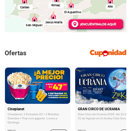
Ofertas
Cineplanet
GRAN CIRCO DE UCRANIA
Cineplanet: 2 Entradas 2D + 2 Bebidas
Gran Circo de Ucrania 2026: del 10 de Ju
Grandes + Pop corn gigante. Lunes a
31 de Agosto en el Jockey Club-Surco
Domingo
PRECIO
PRECIO