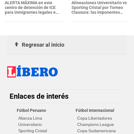
ALERTA MÁXIMA en este
Alineaciones Universitario vs
centro de detención de ICE
Sporting Cristal por Torneo
para inmigrantes legales e
Clausura: las imponentes
indocumentados en EE. UU.:
oncenas que alistan
SALVADOREÑO falleció tras
sufrir una "emergencia
médica"
Regresar al inicio
Enlaces de interés
Fútbol Peruano
Fútbol Internacional
Alianza Lima
Copa Libertadores
Universitario
Champions League
Sporting Cristal
Copa Sudamericana