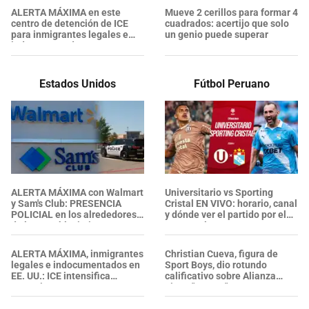
EXTRANJEROS en un solo día
ALERTA MÁXIMA en este
Mueve 2 cerillos para formar 4
centro de detención de ICE
cuadrados: acertijo que solo
para inmigrantes legales e
un genio puede superar
indocumentados en EE. UU.:
SALVADOREÑO falleció tras
sufrir una "emergencia
médica"
Estados Unidos
Fútbol Peruano
ALERTA MÁXIMA con Walmart
Universitario vs Sporting
y Sam's Club: PRESENCIA
Cristal EN VIVO: horario, canal
POLICIAL en los alrededores
y dónde ver el partido por el
de los establecimientos en
Torneo Clausura 2026
esta zona, ¿se confirmaron
heridos?
ALERTA MÁXIMA, inmigrantes
Christian Cueva, figura de
legales e indocumentados en
Sport Boys, dio rotundo
EE. UU.: ICE intensifica
calificativo sobre Alianza
operativos en aeropuertos y
Lima: "Es un..."
arresta a NUMEROSOS
EXTRANJEROS en un solo día