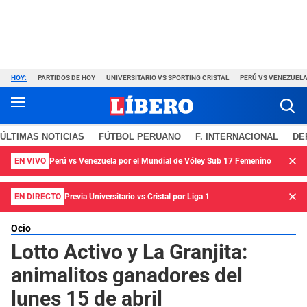
HOY:
PARTIDOS DE HOY
UNIVERSITARIO VS SPORTING CRISTAL
PERÚ VS VENEZUEL
ÚLTIMAS NOTICIAS
FÚTBOL PERUANO
F. INTERNACIONAL
DE
EN VIVO
Perú vs Venezuela por el Mundial de Vóley Sub 17 Femenino
EN DIRECTO
Previa Universitario vs Cristal por Liga 1
Ocio
Lotto Activo y La Granjita:
animalitos ganadores del
lunes 15 de abril