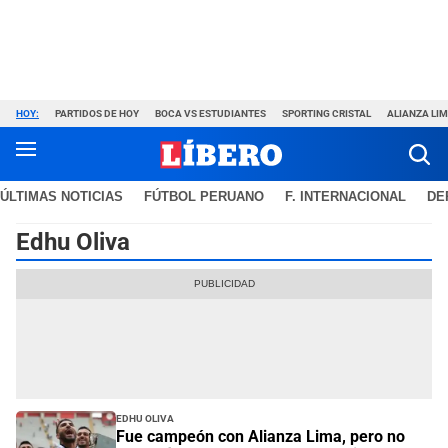
HOY:
PARTIDOS DE HOY
BOCA VS ESTUDIANTES
SPORTING CRISTAL
ALIANZA LI
ÚLTIMAS NOTICIAS
FÚTBOL PERUANO
F. INTERNACIONAL
DE
Edhu Oliva
Edhu Oliva
Fue campeón con Alianza Lima, pero no