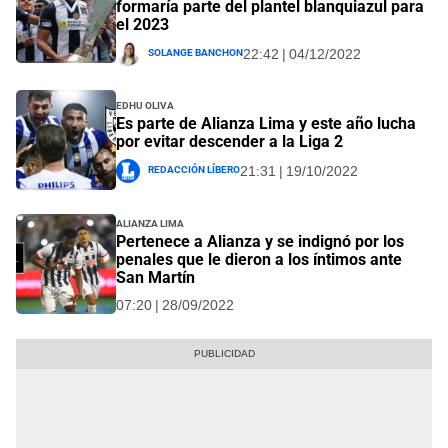
formaría parte del plantel blanquiazul para
el 2023
Solange Banchon
22:42 | 04/12/2022
Edhu Oliva
Es parte de Alianza Lima y este año lucha
por evitar descender a la Liga 2
Redacción Líbero
21:31 | 19/10/2022
Alianza Lima
Pertenece a Alianza y se indignó por los
penales que le dieron a los íntimos ante
San Martín
07:20 | 28/09/2022