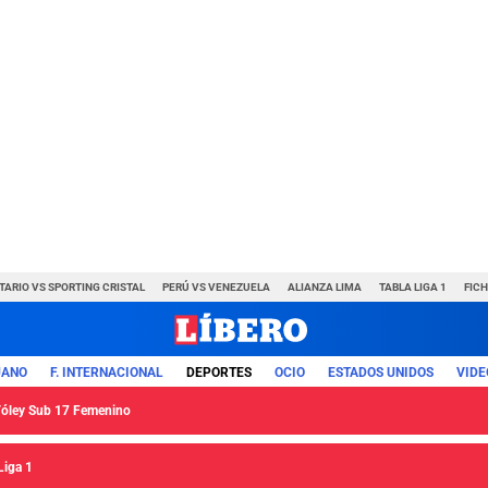
TARIO VS SPORTING CRISTAL
PERÚ VS VENEZUELA
ALIANZA LIMA
TABLA LIGA 1
FIC
UANO
F. INTERNACIONAL
DEPORTES
OCIO
ESTADOS UNIDOS
VIDE
 Vóley Sub 17 Femenino
Liga 1