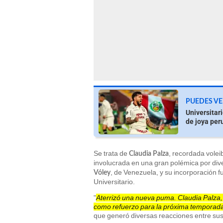
PUEDES VE
Universitar
de joya peru
Se trata de
, recordada vole
Claudia Palza
involucrada en una gran polémica por dive
, de Venezuela, y su incorporación fu
Vóley
Universitario.
"
Aterrizó una nueva puma. Claudia Palza, c
como refuerzo para la próxima temporada
que generó diversas reacciones entre sus