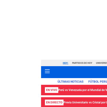
HOY:
PARTIDOS DE HOY
UNIVERSI
ÚLTIMAS NOTICIAS
FÚTBOL PER
EN VIVO
Perú vs Venezuela por el Mundial de
EN DIRECTO
Previa Universitario vs Cristal por 