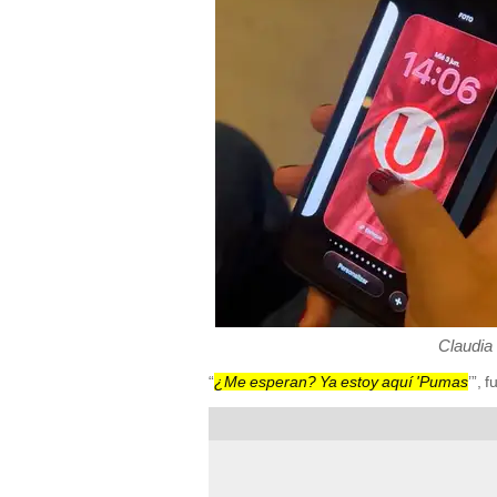
Claudia 
“
¿Me esperan? Ya estoy aquí 'Pumas
’”, 