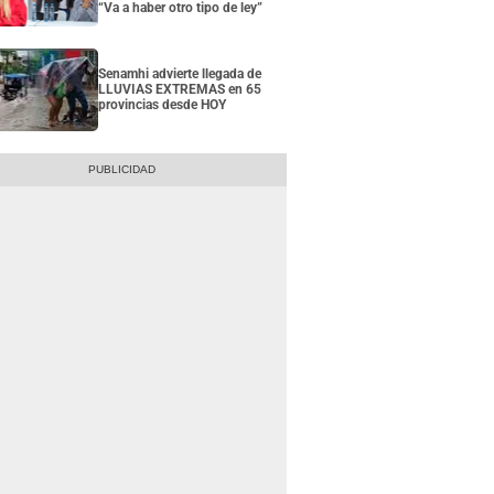
“Va a haber otro tipo de ley”
Senamhi advierte llegada de
LLUVIAS EXTREMAS en 65
provincias desde HOY