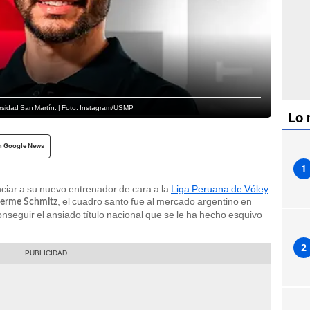
ersidad San Martín. | Foto: Instagram/USMP
Lo 
n Google News
1
iar a su nuevo entrenador de cara a la
Liga Peruana de Vóley
, el cuadro santo fue al mercado argentino en
herme Schmitz
onseguir el ansiado título nacional que se le ha hecho esquivo
2