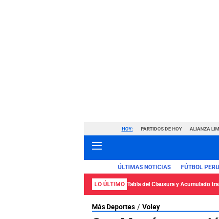
HOY:
PARTIDOS DE HOY
ALIANZA LIM
ÚLTIMAS NOTICIAS
FÚTBOL PER
LO ÚLTIMO
Tabla del Clausura y Acumulado tras
Más Deportes
Voley