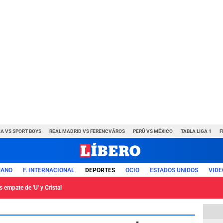
A VS SPORT BOYS
REAL MADRID VS FERENCVÁROS
PERÚ VS MÉXICO
TABLA LIGA 1
F
UANO
F. INTERNACIONAL
DEPORTES
OCIO
ESTADOS UNIDOS
VIDE
 empate de 'U' y Cristal