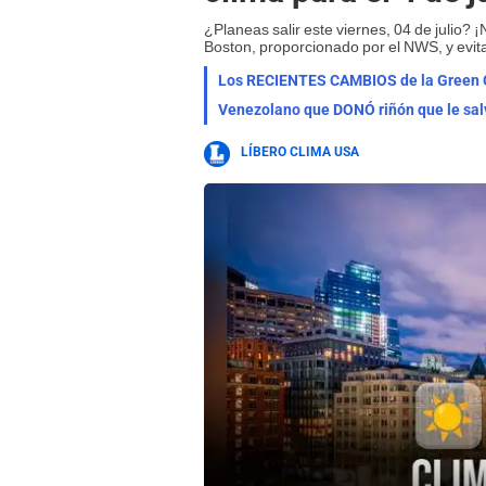
¿Planeas salir este viernes, 04 de julio? 
Boston, proporcionado por el NWS, y evit
Los RECIENTES CAMBIOS de la Green Ca
Venezolano que DONÓ riñón que le sal
LÍBERO CLIMA USA