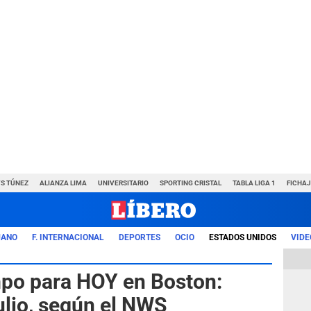
VS TÚNEZ
ALIANZA LIMA
UNIVERSITARIO
SPORTING CRISTAL
TABLA LIGA 1
FICHAJ
UANO
F. INTERNACIONAL
DEPORTES
OCIO
ESTADOS UNIDOS
VIDE
mpo para HOY en Boston:
julio, según el NWS