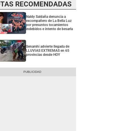
TAS RECOMENDADAS
Naldy Saldaña denuncia a
excompañero de La Bella Luz
por presuntos tocamientos
indebidos e intento de besarla
Senamhi advierte llegada de
LLUVIAS EXTREMAS en 65
provincias desde HOY