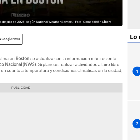
04 de julio de 2025, según National Weather Service. | Foto: Composición Líbero
Lo 
n Google News
 clima en
se actualiza con la información más reciente
Boston
. Si planeas realizar actividades al aire libre
ico Nacional (NWS)
en cuanto a temperatura y condiciones climáticas en la ciudad,
1
2