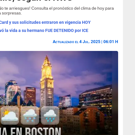
¡No te arriesgues! Consulta el pronóstico del clima de hoy para
a sorpresas.
rd y sus solicitudes entraron en vigencia HOY
vó la vida a su hermano FUE DETENIDO por ICE
Actualizado el 4 Jul. 2025 | 06:01 H