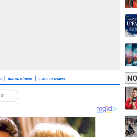
NO
N
BAYERN MÚNICH
CLAUDIO PIZARRO
gle