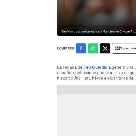
Joe Hart descartó su vuelta al Manchester City por Pe
Siguenos e
COMPARTIR
La llegada de
Pep Guardiola
generó una v
español confeccionó una plantilla a su gust
histórico
, héroe en los títulos d
Joe Hart