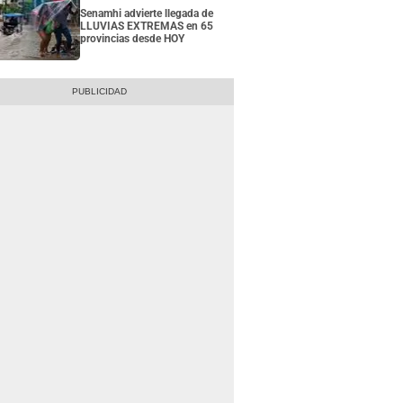
Senamhi advierte llegada de
LLUVIAS EXTREMAS en 65
provincias desde HOY