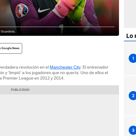
p Guardiola.
Lo 
n Google News
1
erdadera revolución en el
Manchester City
. El entrenador
o y 'limpió' a los jugadores que no quería. Uno de ellos el
e la Premier League en 2012 y 2014.
2
3