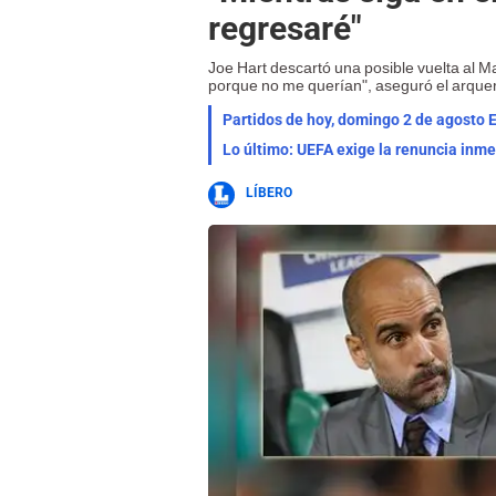
regresaré"
Joe Hart descartó una posible vuelta al M
porque no me querían", aseguró el arquer
Partidos de hoy, domingo 2 de agosto E
Lo último: UEFA exige la renuncia inme
LÍBERO