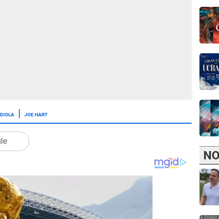
DIOLA
JOE HART
gle
NO