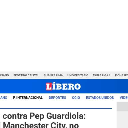
NCIANO
SPORTING CRISTAL
ALIANZA LIMA
UNIVERSITARIO
TABLA LIGA 1
FICHAJE
UANO
F. INTERNACIONAL
DEPORTES
OCIO
ESTADOS UNIDOS
VIDE
 contra Pep Guardiola:
l Manchester City, no