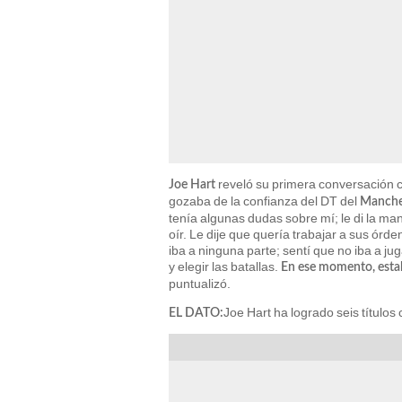
reveló su primera conversación 
Joe Hart
gozaba de la confianza del DT del
Manches
tenía algunas dudas sobre mí; le di la ma
oír. Le dije que quería trabajar a sus órd
iba a ninguna parte; sentí que no iba a ju
y elegir las batallas.
En ese momento, estab
puntualizó.
Joe Hart ha logrado seis título
EL DATO: