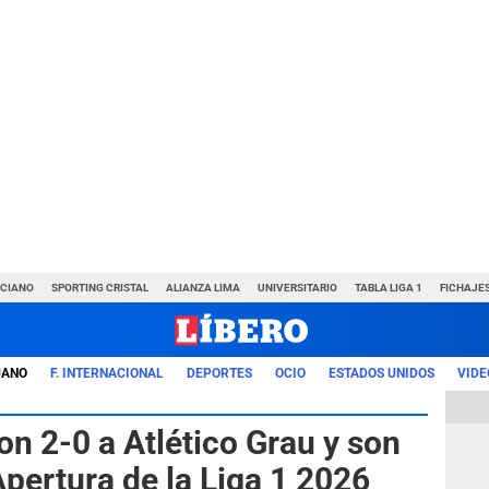
NCIANO
SPORTING CRISTAL
ALIANZA LIMA
UNIVERSITARIO
TABLA LIGA 1
FICHAJE
UANO
F. INTERNACIONAL
DEPORTES
OCIO
ESTADOS UNIDOS
VIDE
n 2-0 a Atlético Grau y son
Apertura de la Liga 1 2026