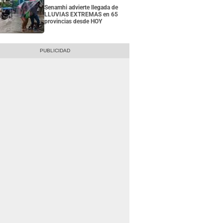
Senamhi advierte llegada de
LLUVIAS EXTREMAS en 65
provincias desde HOY