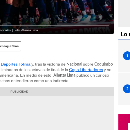
ociales. | Foto: Alianza Lima
Lo 
n Google News
1
n Deportes Tolima
y, tras la victoria de
sobre
Nacional
Coquimbo
iminados de los octavos de final de la
Copa Libertadores
y no
damericana. En medio de esto,
publicó un curioso
Alianza Lima
nchas entendieron como una indirecta.
2