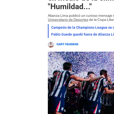
"Humildad..."
Alianza Lima publicó un curioso mensaje m
Universitario de Deportes
de la Copa Libe
Campeón de la Champions League se derr
Pablo Guede quedó fuera de Alianza Li
GARY HUAMAN