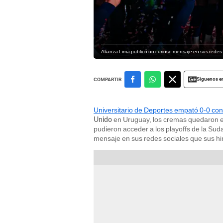
Alianza Lima publicó un curioso mensaje en sus redes s
Siguenos e
COMPARTIR
Universitario de Deportes empató 0-0 co
en Uruguay, los cremas quedaron el
Unido
pudieron acceder a los playoffs de la Su
mensaje en sus redes sociales que sus hi