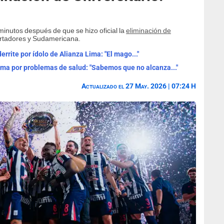
inutos después de que se hizo oficial la
eliminación de
rtadores y Sudamericana.
ite por ídolo de Alianza Lima: "El mago..."
ma por problemas de salud: "Sabemos que no alcanza..."
Actualizado el 27 May. 2026 | 07:24 H