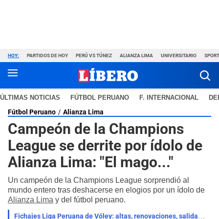
HOY:
PARTIDOS DE HOY
PERÚ VS TÚNEZ
ALIANZA LIMA
UNIVERSITARIO
SPORT
ÚLTIMAS NOTICIAS
FÚTBOL PERUANO
F. INTERNACIONAL
DE
Fútbol Peruano
Alianza Lima
Campeón de la Champions
League se derrite por ídolo de
Alianza Lima: "El mago..."
Un campeón de la Champions League sorprendió al
mundo entero tras deshacerse en elogios por un ídolo de
Alianza Lima
y del fútbol peruano.
Fichajes Liga Peruana de Vóley: altas, renovaciones, salidas y rumores para la temporada 2026-27