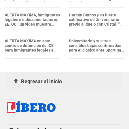
agosto y cuál es su origen
"Éxitos"
ALERTA MÁXIMA, inmigrantes
Hernán Barcos y su fuerte
legales e indocumentados en
calificativo de Universitario
EE. UU.: un video muestra
previo al duelo con Cristal: "Es
criaturas parecidas a
un..."
GUSANOS en el AGUA
POTABLE de un centro del ICE
ALERTA MÁXIMA en este
Universitario y sus tres
centro de detención de ICE
sensibles bajas confirmadas
para inmigrantes legales e
para el clásico ante Sporting
indocumentados en EE. UU.:
Cristal
SALVADOREÑO falleció tras
sufrir una "emergencia
médica"
Regresar al inicio