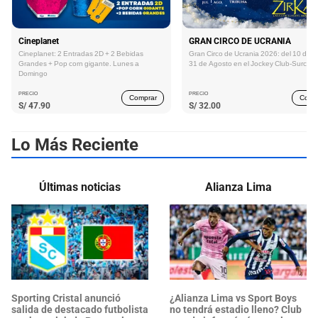
Cineplanet
GRAN CIRCO DE UCRANIA
Cineplanet: 2 Entradas 2D + 2 Bebidas
Gran Circo de Ucrania 2026: del 10 de Ju
Grandes + Pop corn gigante. Lunes a
31 de Agosto en el Jockey Club-Surco
Domingo
PRECIO
PRECIO
Comprar
Comp
S/
47.90
S/
32.00
Lo Más Reciente
Últimas noticias
Alianza Lima
Sporting Cristal anunció
¿Alianza Lima vs Sport Boys
salida de destacado futbolista
no tendrá estadio lleno? Club