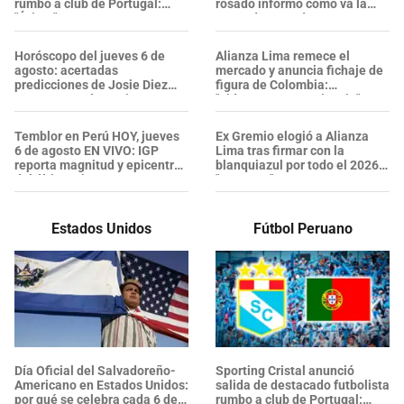
rumbo a club de Portugal:
rosado informó cómo va la
"Éxitos"
venta de entradas
Horóscopo del jueves 6 de
Alianza Lima remece el
agosto: acertadas
mercado y anuncia fichaje de
predicciones de Josie Diez
figura de Colombia:
Canseco según tu signo
"Liderazgo y experiencia"
Temblor en Perú HOY, jueves
Ex Gremio elogió a Alianza
6 de agosto EN VIVO: IGP
Lima tras firmar con la
reporta magnitud y epicentro
blanquiazul por todo el 2026:
del último sismo
"Proyecto"
Estados Unidos
Fútbol Peruano
Día Oficial del Salvadoreño-
Sporting Cristal anunció
Americano en Estados Unidos:
salida de destacado futbolista
por qué se celebra cada 6 de
rumbo a club de Portugal: