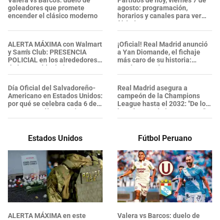
Valera vs Barcos: duelo de
Partidos de hoy, viernes 7 de
goleadores que promete
agosto: programación,
encender el clásico moderno
horarios y canales para ver
fútbol GRATIS
ALERTA MÁXIMA con Walmart
¡Oficial! Real Madrid anunció
y Sam's Club: PRESENCIA
a Yan Diomande, el fichaje
POLICIAL en los alrededores
más caro de su historia:
de los establecimientos en
¿Cuánto pagó?
esta zona, ¿se confirmaron
heridos?
Día Oficial del Salvadoreño-
Real Madrid asegura a
Americano en Estados Unidos:
campeón de la Champions
por qué se celebra cada 6 de
League hasta el 2032: "De los
agosto y cuál es su origen
jugadores más importantes"
Estados Unidos
Fútbol Peruano
ALERTA MÁXIMA en este
Valera vs Barcos: duelo de