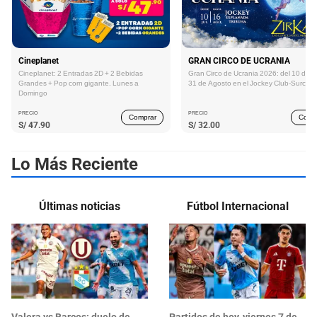
Cineplanet
GRAN CIRCO DE UCRANIA
Cineplanet: 2 Entradas 2D + 2 Bebidas
Gran Circo de Ucrania 2026: del 10 de Ju
Grandes + Pop corn gigante. Lunes a
31 de Agosto en el Jockey Club-Surco
Domingo
PRECIO
PRECIO
Comprar
Comp
S/
47.90
S/
32.00
Lo Más Reciente
Últimas noticias
Fútbol Internacional