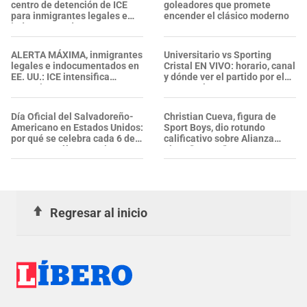
centro de detención de ICE
goleadores que promete
para inmigrantes legales e
encender el clásico moderno
indocumentados en EE. UU.:
SALVADOREÑO falleció tras
sufrir una "emergencia
ALERTA MÁXIMA, inmigrantes
Universitario vs Sporting
médica"
legales e indocumentados en
Cristal EN VIVO: horario, canal
EE. UU.: ICE intensifica
y dónde ver el partido por el
operativos en aeropuertos y
Torneo Clausura 2026
arresta a NUMEROSOS
EXTRANJEROS en un solo día
Día Oficial del Salvadoreño-
Christian Cueva, figura de
Americano en Estados Unidos:
Sport Boys, dio rotundo
por qué se celebra cada 6 de
calificativo sobre Alianza
agosto y cuál es su origen
Lima: "Es un..."
Regresar al inicio