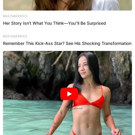
PUEDES VER:
Nacional vs. Coquimbo Unido EN VIVO por ESPN
5: transmisión del partido
Universitario vs. Deportes Tolima EN
VIVO: alineaciones oficiales del
partido
: Diego Romero; Anderson
Alineación de Universitario
Santamaría, Caín Fara, Matías Di Benedetto; Héctor