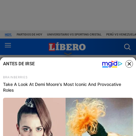
HOY:
PARTIDOS DE HOY
UNIVERSITARIO VS SPORTING CRISTAL
PERÚ VS VENEZUEL
ÚLTIMAS NOTICIAS
FÚTBOL PERUANO
F. INTERNACIONAL
DE
ANTES DE IRSE
Fútbol Peruano
Universitario
¿Dónde ver Universitario vs.
Deportes Tolima EN VIVO por
Copa Libertadores?
Partido de
Universitario vs. Deportes Tolima
EN VIVO
por la fecha 6 del grupo B de la
ONLINE GRATIS
Copa
desde el estadio Monumental.
Libertadores 2026
Universitario vs Deportes Tolima EN VIVO por ESPN 6: a qué hora juega HOY, canales para ver y prónosticos