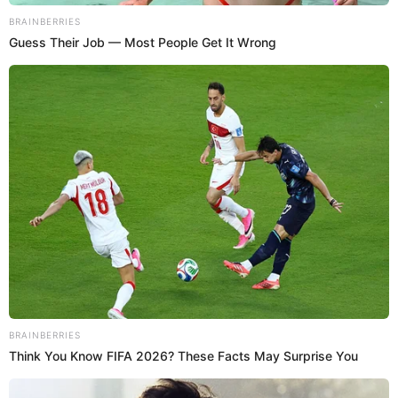
Fértoli, Martín Pérez Guedes, Andy Polo, José Carabalí,
Jairo Concha; Lisandro Alzugaray y Alex Valera.