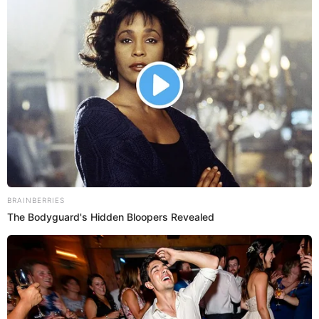
Alineación confirmada de Universitario vs. Deportes Tolima.
: Neto Volpi; Yordan Osorio,
Alineación de Deportes Tolima
Cristian Arrieta, Anderson Angulo, Shean Barbosa;
Cristian Trujillo, Sebastián Guzmán, Edwar López, Brayan
Rovira, Jersson González; Adrián Parra.