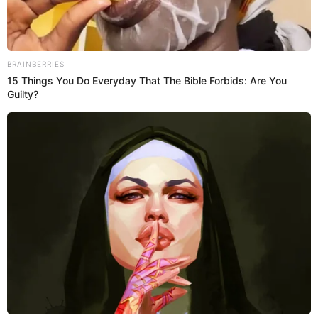
Alineación confirmada de Deportes Tolima vs. Universitario.
¿A qué hora juega Universitario vs.
Deportes Tolima?
En esta nota te damos a conocer los horarios en los
distintos países para que no te pierdas ningún minuto del
partido de
, válido por la
Universitario vs. Deportes Tolima
fecha 6 del grupo B de la
:
Copa Libertadores 2026