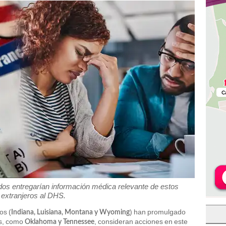
dos entregarían información médica relevante de estos
extranjeros al DHS.
os (
) han promulgado
Indiana, Luisiana, Montana y Wyoming
os, como
, consideran acciones en este
Oklahoma y Tennessee