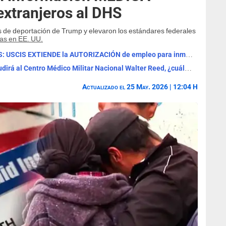
extranjeros al DHS
as de deportación de Trump y elevaron los estándares federales
ias en EE. UU.
ALERTA MÁXIMA, beneficiarios del TPS: USCIS EXTIENDE la AUTORIZACIÓN de empleo para inmigrantes de El Salvador hasta el 22 de julio
ALERTA MÁXIMA en EE. UU.: Trump acudirá al Centro Médico Militar Nacional Walter Reed, ¿cuál es su actual ESTADO DE SALUD?
Actualizado el 25 May. 2026 | 12:04 H