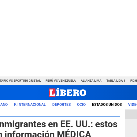
TARIO VS SPORTING CRISTAL
PERÚ VS VENEZUELA
ALIANZA LIMA
TABLA LIGA 1
FIC
UANO
F. INTERNACIONAL
DEPORTES
OCIO
ESTADOS UNIDOS
VIDE
migrantes en EE. UU.: estos
an información MÉDICA