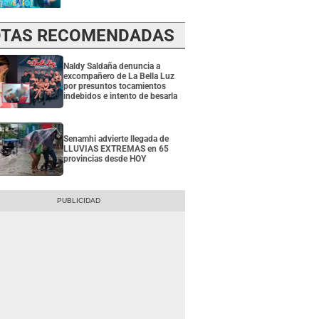
TAS RECOMENDADAS
Naldy Saldaña denuncia a
excompañero de La Bella Luz
por presuntos tocamientos
indebidos e intento de besarla
Senamhi advierte llegada de
LLUVIAS EXTREMAS en 65
provincias desde HOY