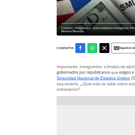
Cuidado, inmigrantes.: estos estados entregarían info
Melanni Miranda.
Siguenos e
COMPARTIR
Importante, inmigrantes: a finales de abril
que
gobernados por republicanos
exigen a
Seguridad Nacional de Estados Unidos
(
sea incierto. ¿Qué más se sabe sobre est
extranjeros?