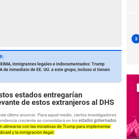
3
R:
IMA, inmigrantes legales e indocumentados: Trump
de inmediato de EE. UU. a este grupo, incluso si tienen
stos estados entregarían
vante de estos extranjeros al DHS
ste último anuncio. Para aquel medio, ciertos investigadores
endencia creciente se consolidará en los
estados gobernados
n alinearse con las iniciativas de Trump para implementar
caid y la inmigración ilegal.