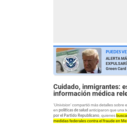
PUEDES VE
ALERTA MÁX
EXPULSARÍA 
Green Card
Cuidado, inmigrantes: e
información médica rele
‘
Univision
’ compartió más detalles sobre e
en
anticiparon que una t
políticas de salud
, quienes
busca
por el Partido Republicano
medidas federales contra el fraude en Medi