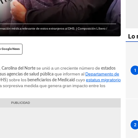
rmación médica relevante de estos extranjeros al DHS. | Composición Líbero /
Lo 
n Google News
,
se unió a un creciente número de
Carolina del Norte
estados
1
que informen al
Departamento de
 sus agencias de salud pública
) sobre los
cuyo
estatus migratorio
DHS
beneficiarios de Medicaid
a sorpresiva medida que genera gran impacto entre los
2