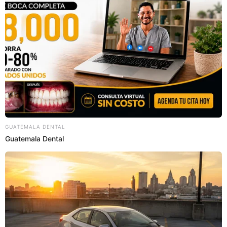
Arsenal 5-1 PSG (International Champions Cup
2018)
Arsenal 2-2 PSG (Champions League 2016)
PSG 1-1 Arsenal (Champions League 2016)
Arsenal 2-1 PSG (Emirates Cup 2007)
¿A qué hora juega PSG vs Arsenal?
Te dejamos los horarios confirmados para el inicio de la
final entre
en distintos países de
PSG vs Arsenal
Latinoamérica, así como en Estados Unidos y España:
Perú, Ecuador y Colombia: 11:00 a. m.
Bolivia y Venezuela: 12:00 m.
Argentina, Uruguay, Paraguay, Brasil y Chile:
1:00 p. m.
México y Centroamérica: 10:00 a. m.