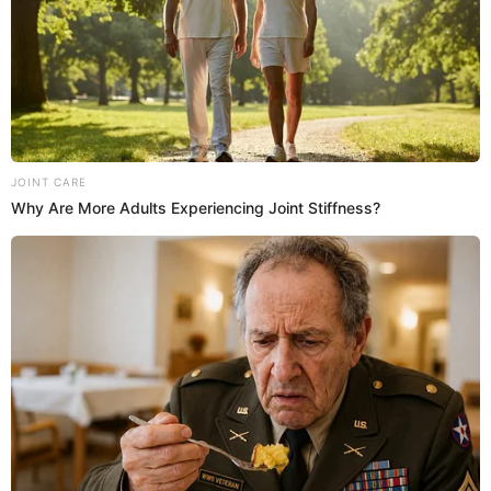
PSG vs Arsenal: pronóstico y quién es
favorito para las casas de apuestas
La final de la UEFA Champions League 2026 en Budapest
presenta un choque de estilos y de
.
pronóstico reservado
El PSG llega como ligero favorito para retener la corona.
Su condición de campeón defensor y la capacidad
ofensiva que demostró al eliminar al Bayern Múnich en
semifinales (6-5 global) le otorgan un plus de confianza y
jerarquía en estas instancias. Sin embargo, el Arsenal ha
alcanzado una madurez colectiva notable, basada en una
solidez defensiva que quedó en evidencia al neutralizar al
Atlético de Madrid en semifinales. Será un duelo táctico
exigente en el que la explosividad de Dembélé desafiará
el orden gunner, mientras que Saka buscará coronar el
regreso histórico del Arsenal a una final europea tras 20
años de sequía.
Al revisar las pizarras de las casas de apuestas, el
mercado de resultado directo (1X2) luce tan ajustado que
. Por
elegir un ganador en los 90 minutos resulta complejo
ello, una de las cuotas más atractivas para este partido es