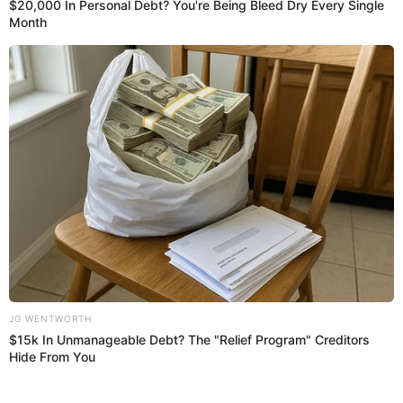
Panamá: Bluu.
España: TVE La 1, RTVE Play, Movistar Plus,
Movistar Liga de Campeones, fuboTV, Movistar
Plus+ y tabii.
Estados Unidos: CBS, Paramount Plus, fuboTV,
TUDN USA, DAZN, Univisión, TUDN App, ViX y
TUDN Radio.
¿Cómo llegan PSG y Arsenal?
El
PSG llega a Budapest con la confianza que da ser el
. El conjunto dirigido por Luis
vigente campeón de Europa
Enrique ha demostrado una pegada demoledora en las
fases de eliminación directa, dejando claro que sabe
competir bajo máxima presión. Su camino a la final incluyó
una semifinal de muchos goles frente al Bayern Múnich,
en la que un 5-4 en la ida y un 1-1 en la vuelta sellaron su
clasificación. Con un
Ousmane Dembélé en gran
y un bloque que mezcla vértigo y madurez, los
momento