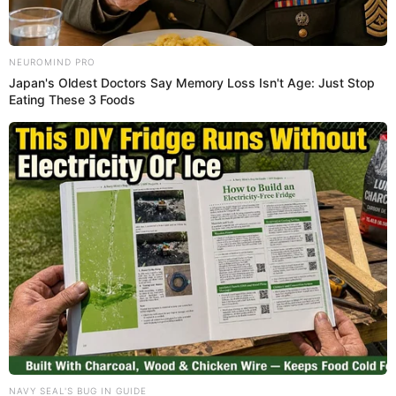
, que paga alrededor de 1,85. El
‘Ambos equipos anotan’
poder ofensivo del PSG, sostenido en sus transiciones
rápidas, permite prever que marcará en el Puskás Aréna.
Por otro lado, el Arsenal no suele quedarse en cero y
aprovechará el ritmo del encuentro para generar peligro.