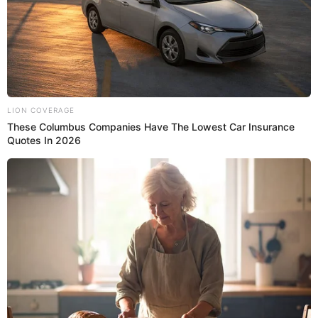
Estados Unidos (Washington DC, Miami y
Nueva York): 12:00 m.
España: 6:00 p. m.
Posibles alineaciones de PSG vs
Arsenal en la final de Champions
League 2026
: Matvey Safonov, Marquinhos, Willian
PSG
Pacho, Nuno Mendes, Warren Zaire-Emery,
João Neves, Vitinha, Fabián Ruiz, Désiré Doué,
Ousmane Dembélé y Khvicha Kvaratskhelia.
: David Raya, Cristhian Mosquera,
Arsenal
William Saliba, Gabriel Magalhaes, Riccardo
Calafiori, Myles Lewis-Skelly, Declan Rice,
Martin Odegaard, Bukayo Saka, Leandro
Trossard y Viktor Gyökeres.