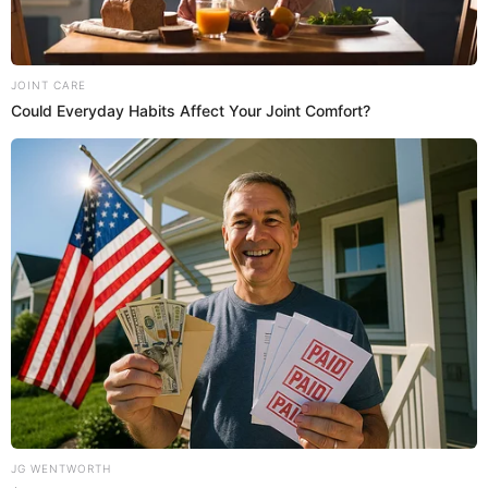
¿Dónde ver PSG vs Arsenal por la final
de la Champions League?
Conoce la lista de canales que debes sintonizar en tu país
para ver la final entre
por la Champions
PSG vs. Arsenal
League:
Argentina: ESPN, Fox Sports y Disney Plus.
Perú, Bolivia, Colombia y Ecuador: ESPN y
Disney Plus.
Brasil: TNT Brasil, SBT, Zapping, Claro TV Plus,
Max, Sky Plus y Vivo Play.
Chile, Uruguay y Paraguay: ESPN y Disney
Plus.
Venezuela: ESPN, Disney Plus e Inter.
México: TNT Sports, Fox México, Max, tabii y
Fox One.