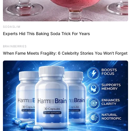
Universitario vs Deportes Tolima EN VIVO por ESPN 6: a qué hora juega HOY, canales para ver y prónosticos
Se reveló la razón por la que 'Tunche' Rivera no es convocado en Universitario: "Pensando en irse"
Actualizado el 26 May.
JESÚS YUPANQUI
2026 | 18:38 H
Universitario y Deportes Tolima juegan este martes por el grupo B de la Copa
Libertadores. | FOTO: Universitario y Deportes Tolima