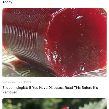
Alineacón confirmada de Deportes
Tolima vs. Universitario
Neto Volpi, Yordan Osorio, Anderson Angulo,
Cristian Arrieta, Edwar López; Brayan Rovira,