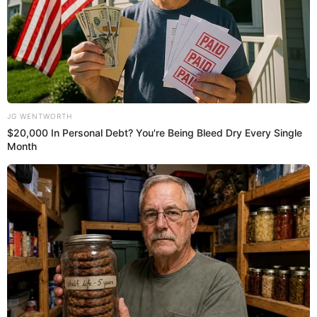
Alineación confirmada de los Pijaos.
no puede perder contra
si
Deportes Tolima
Universitario
quiere clasificar a octavos de final de la Copa
Libertadores. El conjunto de Ibagué no atraviesa un buen
momento, pero ante la ‘U’ se jugará su 'final'.
Generalmente, juega con el sistema 4-2-3-1 o 4-3-3,
priorizando el orden en primera línea y las transiciones
rápidas. Busca aprovechar los espacios defensivos para
lastimar a su rival.