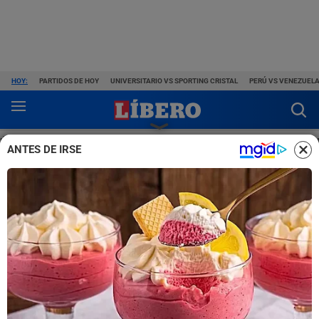
HOY:
PARTIDOS DE HOY
UNIVERSITARIO VS SPORTING CRISTAL
PERÚ VS VENEZUEL
ÚLTIMAS NOTICIAS
FÚTBOL PERUANO
F. INTERNACIONAL
DE
ANTES DE IRSE
Fútbol Internacional
Copa Libertadores
Universitario vs. Deportes
Tolima: alineaciones
confirmadas del partido por la
Libertadores
Conoce las alineaciones de
Universitario ante Deportes
Tolima
por la última fecha del grupo B de la
Copa
.
Libertadores 2026