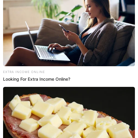
Alineación confirmada de los cremas.
Con la necesidad de imponerse, Universitario se
presentará en el Estadio Monumental con su formación
más sólida. Aunque la seguidilla de encuentros ha dejado
a algunos futbolistas con molestias, Héctor Cúper
administró las cargas y no tendrá bajas de peso.
La gran sorpresa es la inclusión de Diego Romero en el
arco por Miguel Vargas. Por la banda, Matías Di Benedetto
reemplazará a Williams Riveros y será otra de las grandes
sorpresas en el once titular.