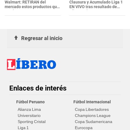
Walmart: RETIRAN del
Clausura y Acumulado Liga 1
mercado estos productos que
EN VIVO tras resultado de
puedes encontrar en tu
Alianza Lima y Boys
cocina, garajes y armarios
Regresar al inicio
Enlaces de interés
Fútbol Peruano
Fútbol Internacional
Alianza Lima
Copa Libertadores
Universitario
Champions League
Sporting Cristal
Copa Sudamericana
Liga 1
Eurocopa