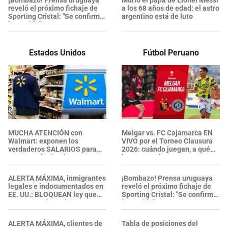
¡Bombazo! Prensa uruguaya
Murió el papá de Lionel Messi
reveló el próximo fichaje de
a los 68 años de edad: el astro
Sporting Cristal: "Se confirma
argentino está de luto
la partida"
Estados Unidos
Fútbol Peruano
MUCHA ATENCIÓN con
Melgar vs. FC Cajamarca EN
Walmart: exponen los
VIVO por el Torneo Clausura
verdaderos SALARIOS para
2026: cuándo juegan, a qué
gerentes de tienda,
hora y canal
farmacéuticos y más
ALERTA MÁXIMA, inmigrantes
¡Bombazo! Prensa uruguaya
legales e indocumentados en
reveló el próximo fichaje de
EE. UU.: BLOQUEAN ley que
Sporting Cristal: "Se confirma
RECHAZA el uso de
la partida"
mascarillas a agentes del ICE
ALERTA MÁXIMA, clientes de
Tabla de posiciones del