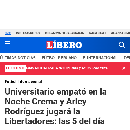
HOY:
PARTIDOS DE HOY
MELGAR VS FC CAJAMARCA
TABLA LIGA 1
ALIANZA LIM
ÚLTIMAS NOTICIAS
FÚTBOL PERUANO
F. INTERNACIONAL
DE
LO ÚLTIMO
Tabla ACTUALIZADA del Clausura y Acumulado 2026
Fútbol Internacional
Universitario empató en la
Noche Crema y Arley
Rodríguez jugará la
Libertadores: las 5 del día