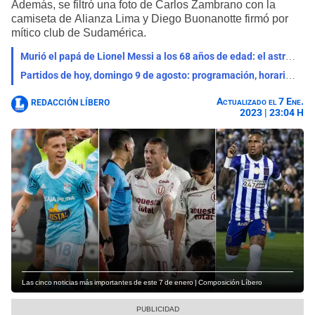
Además, se filtró una foto de Carlos Zambrano con la
camiseta de Alianza Lima y Diego Buonanotte firmó por
mítico club de Sudamérica.
Murió el papá de Lionel Messi a los 68 años de edad: el astro argentino está de luto
Partidos de hoy, domingo 9 de agosto: programación, horarios y canales para ver fútbol EN VIVO
Actualizado el 7 Ene.
REDACCIÓN LÍBERO
2023 | 23:04 H
Las cinco noticias más importantes de este 7 de enero | Composición Líbero