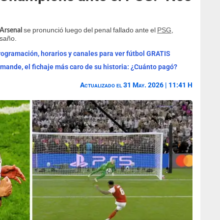
se pronunció luego del penal fallado ante el
PSG
,
Arsenal
esaño.
programación, horarios y canales para ver fútbol GRATIS
omande, el fichaje más caro de su historia: ¿Cuánto pagó?
Actualizado el 31 May. 2026 | 11:41 H