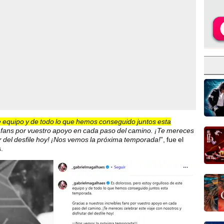
e equipo y de todo lo que hemos conseguido juntos esta
s fans por vuestro apoyo en cada paso del camino. ¡Te mereces
ar del desfile hoy! ¡Nos vemos la próxima temporada!
”, fue el
.