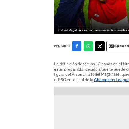
Gabriel Magalhães se pronuncio mediante sus redes s
Siguenos e
COMPARTIR
La definición desde los 12 pasos en el fút
estar preparado, debido a que te puede dej
figura del Arsenal,
, qui
Gabriel Magalhães
el
en la final de la
Champions Leagu
PSG