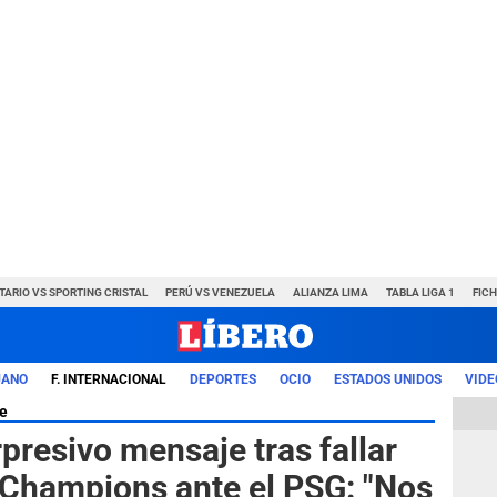
TARIO VS SPORTING CRISTAL
PERÚ VS VENEZUELA
ALIANZA LIMA
TABLA LIGA 1
FIC
UANO
F. INTERNACIONAL
DEPORTES
OCIO
ESTADOS UNIDOS
VIDE
e
presivo mensaje tras fallar
a Champions ante el PSG: "Nos