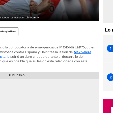
ana. Foto: composición Líbero/FPF
Lo 
n Google News
nció la convocatoria de emergencia de
, quien
Maxloren Castro
1
mistosos contra España y Haití tras la lesión de
Álex Valera
.
sitario
sufrió un duro choque durante el desarrollo del
 lo que es posible que su lesión esté relacionada con este
2