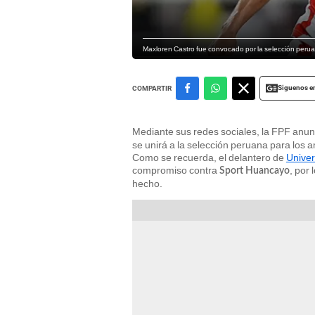
Maxloren Castro fue convocado por la selección peru
Siguenos e
COMPARTIR
Mediante sus redes sociales, la FPF anu
se unirá a la selección peruana para los a
Como se recuerda, el delantero de
Univer
compromiso contra
, por
Sport Huancayo
hecho.