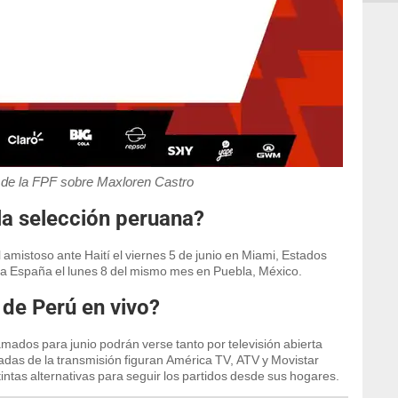
de la FPF sobre Maxloren Castro
la selección peruana?
 amistoso ante Haití el viernes 5 de junio en Miami, Estados
 a España el lunes 8 del mismo mes en Puebla, México.
 de Perú en vivo?
ados para junio podrán verse tanto por televisión abierta
adas de la transmisión figuran América TV, ATV y Movistar
intas alternativas para seguir los partidos desde sus hogares.