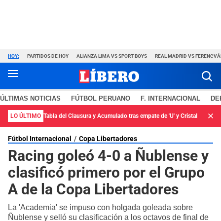
HOY:
PARTIDOS DE HOY
ALIANZA LIMA VS SPORT BOYS
REAL MADRID VS FERENCV
ÚLTIMAS NOTICIAS
FÚTBOL PERUANO
F. INTERNACIONAL
DE
LO ÚLTIMO
Tabla del Clausura y Acumulado tras empate de 'U' y Cristal
Fútbol Internacional
Copa Libertadores
Racing goleó 4-0 a Ñublense y
clasificó primero por el Grupo
A de la Copa Libertadores
La 'Academia' se impuso con holgada goleada sobre
Ñublense y selló su clasificación a los octavos de final de