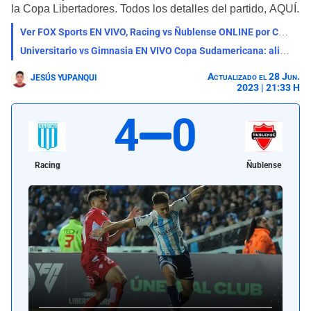
la Copa Libertadores. Todos los detalles del partido, AQUÍ.
Ver FOX Sports EN VIVO, Racing vs Ñublense ONLINE por Copa Libertadores
Universitario vs Gimnasia EN VIVO Copa Sudamericana: alineaciones, horario y dónde ver el partido
Actualizado el 28 Jun.
JESÚS YUPANQUI
2023 | 21:33 H
4
0
Racing
Ñublense