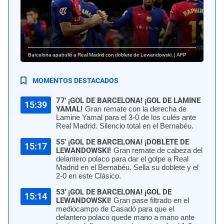
Barcelona apabulló a Real Madrid con doblete de Lewandowski. | AFP
MOMENTOS DESTACADOS
77' ¡GOL DE BARCELONA! ¡GOL DE LAMINE
15:39
YAMAL!
Gran remate con la derecha de
Lamine Yamal para el 3-0 de los culés ante
Real Madrid. Silencio total en el Bernabéu.
55' ¡GOL DE BARCELONA! ¡DOBLETE DE
15:17
LEWANDOWSKI!
Gran remate de cabeza del
delantero polaco para dar el golpe a Real
Madrid en el Bernabéu. Sella su doblete y el
2-0 en este Clásico.
53' ¡GOL DE BARCELONA! ¡GOL DE
15:14
LEWANDOWSKI!
Gran pase filtrado en el
mediocampo de Casadó para que el
delantero polaco quede mano a mano ante