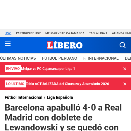
HOY:
PARTIDOS DE HOY
MELGAR VS FC CAJAMARCA
TABLA LIGA 1
ALIANZA LIM
ÚLTIMAS NOTICIAS
FÚTBOL PERUANO
F. INTERNACIONAL
DE
EN VIVO
Melgar vs FC Cajamarca por Liga 1
LO ÚLTIMO
Tabla ACTUALIZADA del Clausura y Acumulado 2026
Fútbol Internacional
Liga Española
Barcelona apabulló 4-0 a Real
Madrid con doblete de
Lewandowski y se quedó con