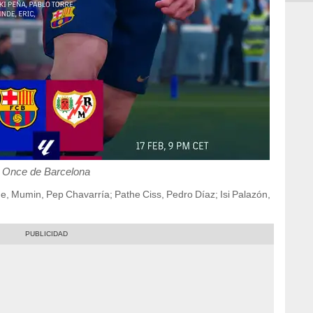
Once de Barcelona
une, Mumin, Pep Chavarría; Pathe Ciss, Pedro Díaz; Isi Palazón,