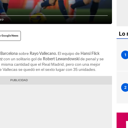
AFP
Lo 
n Google News
e
sobre
El equipo de
Barcelona
Rayo Vallecano.
Hansi Flick
1
con un solitario gol de
de penal y se
ez
Robert Lewandowski
s, misma cantidad que el Real Madrid, pero con una mejor
 de Vallecas se quedó en el sexto lugar con 35 unidades.
2