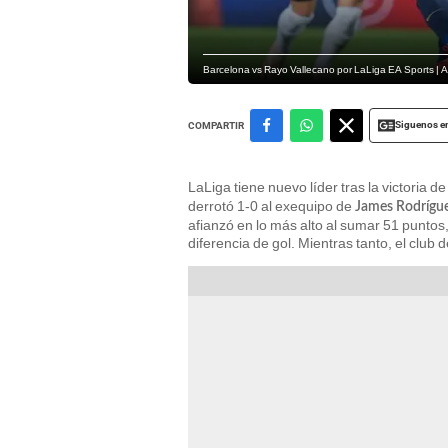
Barcelona vs Rayo Vallecano por LaLiga EA Sports | 
Siguenos e
COMPARTIR
LaLiga tiene nuevo líder tras la victoria d
derrotó 1-0 al exequipo de
James Rodrígu
afianzó en lo más alto al sumar 51 punto
diferencia de gol. Mientras tanto, el club