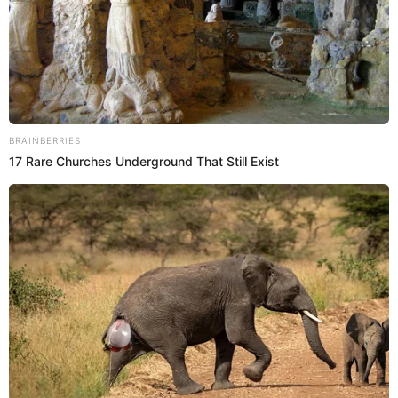
Cruz Azul vs. Tijuana EN VIVO: pronóstico, horario y canal de TV para ver Liga MX
¿Cómo quedó el Mazatlán vs. Monterrey? | Twitter: Monterrey.
COMPARTIR