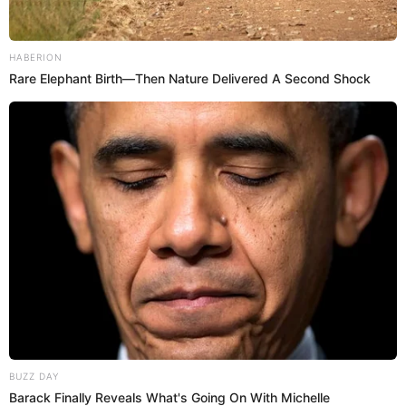
Mazatlán vs. Monterrey fue un gran partido por la Liga MX.
Lamentablemente para los locales, los 'Rayados' supo
imponer su juego desde la expulsión de Amarilla. El
resultado final nos dejó una goleada por 3-0 para la visita.