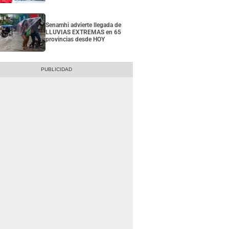
Senamhi advierte llegada de
LLUVIAS EXTREMAS en 65
provincias desde HOY