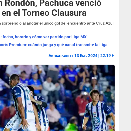
n Rondón, Pachuca venció
 en el Torneo Clausura
orprendió al anotar el único gol del encuentro ante Cruz Azul
 fecha, horario y cómo ver partido por Liga MX
América vs. Tijuana EN VIVO vía Fox Sports Premium: cuándo juega y qué canal transmite la Liga MX
Actualizado el 13 Ene. 2024 | 22:19 H