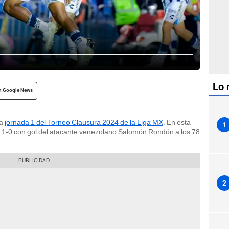
Lo 
n Google News
la
jornada 1 del Torneo Clausura 2024 de la Liga MX
. En esta
1
or 1-0 con gol del atacante venezolano Salomón Rondón a los 78
2