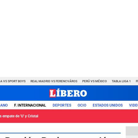
A VS SPORT BOYS
REAL MADRID VS FERENCVÁROS
PERÚ VS MÉXICO
TABLA LIGA 1
F
UANO
F. INTERNACIONAL
DEPORTES
OCIO
ESTADOS UNIDOS
VIDE
 empate de 'U' y Cristal