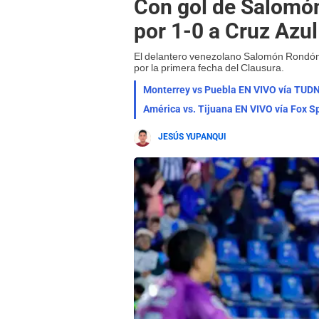
Con gol de Salomó
por 1-0 a Cruz Azul
El delantero venezolano Salomón Rondón s
por la primera fecha del Clausura.
Monterrey vs Puebla EN VIVO vía TUDN:
JESÚS YUPANQUI