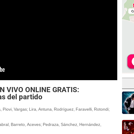
 EN VIVO ONLINE GRATIS:
s del partido
ta, Piovi, Vargas; Lira, Antuna, Rodríguez, Faravelli, Rotondi;
abral, Barreto, Aceves; Pedraza, Sánchez, Hernández,