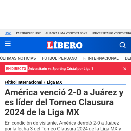
HOY:
PARTIDOS DE HOY
ALIANZA LIMA VS SPORT BOYS
UNIVERSITARIO VS SPORTIN
ÚLTIMAS NOTICIAS
FÚTBOL PERUANO
F. INTERNACIONAL
DE
EN DIRECTO
Universitario vs Sporting Cristal por Liga 1
Fútbol Internacional
Liga MX
América venció 2-0 a Juárez y
es líder del Torneo Clausura
2024 de la Liga MX
En condición de visitante, América derrotó 2-0 a Juárez
por la fecha 3 del Torneo Clausura 2024 de la Liga MX y