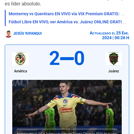
es líder absoluto.
Monterrey vs Querétaro EN VIVO vía VIX Premium GRATIS: a qué hora juega y dónde ver
Fútbol Libre EN VIVO, ver América vs. Juárez ONLINE GRATIS por el Clausura de la Liga MX
Actualizado el 25 Ene.
JESÚS YUPANQUI
2024 | 00:26 H
2
0
América
Juárez
América venció 2-0 a Juárez y es líder del Torneo Clausura 2024 de la Liga