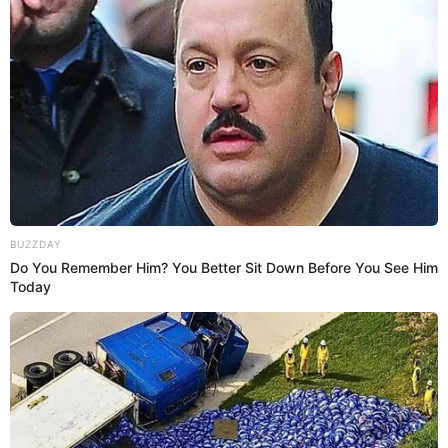
es el principal objetivo del jugador para regresar a la
Selección Peruana.
Alianza Lima vs Sport Boys EN VIVO por Torneo Clausura: pronóstico, horarios y dónde ver
Tabla de posiciones del Clausura y Acumulado Liga 1 EN VIVO tras resultado de Universitario y Cristal
Actualizado el 19 Dic.
LÍBERO
2016 | 23:08 H