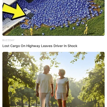
COMPARTIR
Diego Mayora
no cambiará los colores de su camiseta. Y
es que jugar la
Copa Libertadores
será determinante para
que el delantero del
de
Colón de Santa Fe
Argentina acepte la oferta de Melgar FBC pese a ser
tentando también por Alianza Lima.