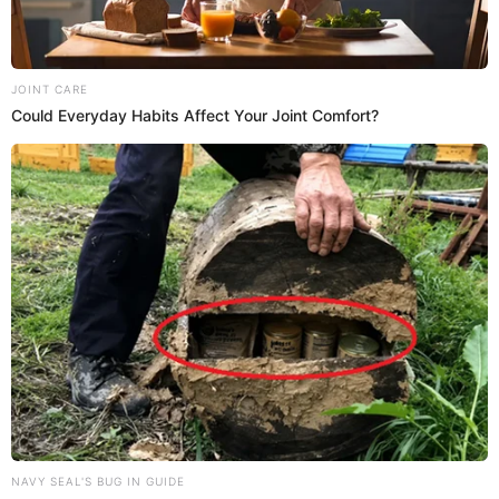
COPA LIBERTADORES
FBC MELGAR
ALIANZA LIMA
DIEGO MAYORA
Prefiero a Libero en Google