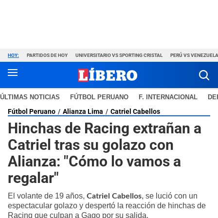
HOY:
PARTIDOS DE HOY
UNIVERSITARIO VS SPORTING CRISTAL
PERÚ VS VENEZUEL
ÚLTIMAS NOTICIAS
FÚTBOL PERUANO
F. INTERNACIONAL
DE
Fútbol Peruano
Alianza Lima
Catriel Cabellos
Hinchas de Racing extrañan a
Catriel tras su golazo con
Alianza: "Cómo lo vamos a
regalar"
El volante de 19 años,
, se lució con un
Catriel Cabellos
espectacular golazo y despertó la reacción de hinchas de
Racing que culpan a Gago por su salida.