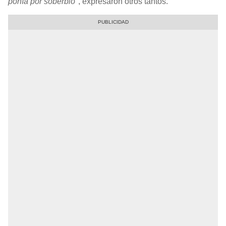
ponía por soberbio"
, expresaron otros tantos.