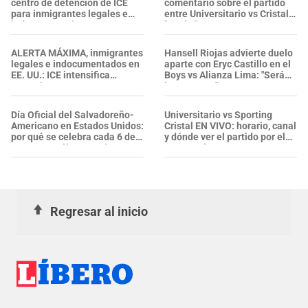
centro de detención de ICE
comentario sobre el partido
para inmigrantes legales e
entre Universitario vs Cristal:
indocumentados en EE. UU.:
"Será..."
SALVADOREÑO falleció tras
sufrir una "emergencia
ALERTA MÁXIMA, inmigrantes
Hansell Riojas advierte duelo
médica"
legales e indocumentados en
aparte con Eryc Castillo en el
EE. UU.: ICE intensifica
Boys vs Alianza Lima: "Será
operativos en aeropuertos y
interesante"
arresta a NUMEROSOS
EXTRANJEROS en un solo día
Día Oficial del Salvadoreño-
Universitario vs Sporting
Americano en Estados Unidos:
Cristal EN VIVO: horario, canal
por qué se celebra cada 6 de
y dónde ver el partido por el
agosto y cuál es su origen
Torneo Clausura 2026
Regresar al inicio