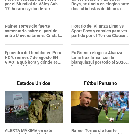
por el Mundial de Vóley Sub
Boys, se rindió en elogios ante
17: horarios y dónde ver
dos futbolistas de Alianza:
partido
"Diferentes"
Rainer Torres dio fuerte
Horario del Alianza Lima vs
comentario sobre el partido
Sport Boys y canales para ver
entre Universitario vs Cristal:
partido por el Torneo Clausura
"Será..."
2026
Epicentro del temblor en Perú
Ex Gremio elogió a Alianza
HOY, viernes 7 de agosto EN
Lima tras firmar con la
VIVO: a qué hora y dónde se
blanquiazul por todo el 2026:
registró el último sismo,
"Proyecto"
según el IGP
Estados Unidos
Fútbol Peruano
ALERTA MÁXIMA en este
Rainer Torres dio fuerte