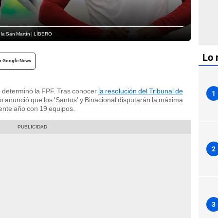
 la San Martín | LÍBERO
Lo 
n Google News
lo determinó la FPF. Tras conocer
la resolución del Tribunal de
1
ivo anunció que los 'Santos' y Binacional disputarán la máxima
sente año con 19 equipos.
2
3