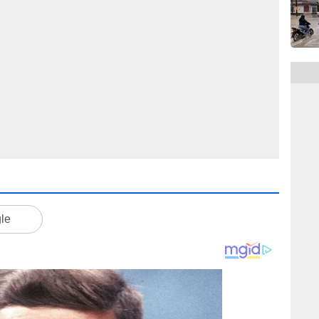
1
gle