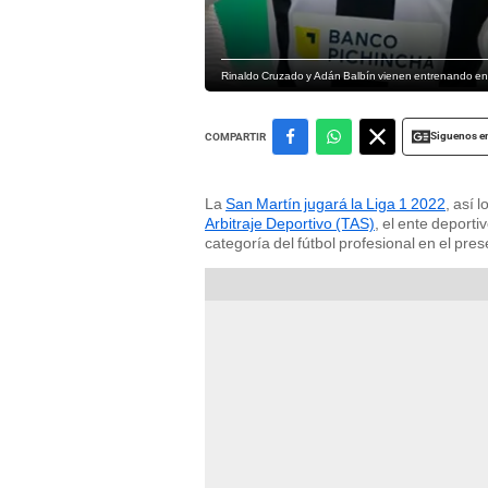
Rinaldo Cruzado y Adán Balbín vienen entrenando en
Siguenos e
COMPARTIR
La
San Martín jugará la Liga 1 2022
, así 
Arbitraje Deportivo (TAS)
, el ente deport
categoría del fútbol profesional en el pre