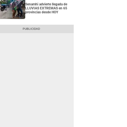
Senamhi advierte llegada de
LLUVIAS EXTREMAS en 65
provincias desde HOY