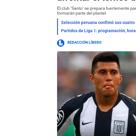
El club 'Santo' se prepara fuertemente pa
formarán parte del plantel.
Selección peruana confimó sus cuatro a
Partidos de Liga 1: programación, hora
REDACCIÓN LÍBERO