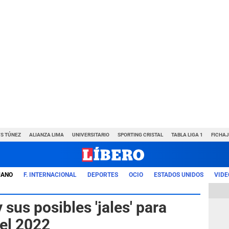
VS TÚNEZ
ALIANZA LIMA
UNIVERSITARIO
SPORTING CRISTAL
TABLA LIGA 1
FICHAJ
UANO
F. INTERNACIONAL
DEPORTES
OCIO
ESTADOS UNIDOS
VIDE
 sus posibles 'jales' para
del 2022