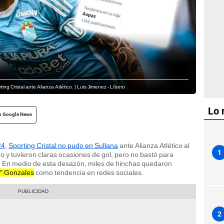
ing Cristal ante Alianza Atlético. | Luis Jimenez - Líbero
Lo 
n Google News
24
,
Sporting Cristal no pudo en Sullana
ante Alianza Atlético al
1
do y tuvieron claras ocasiones de gol, pero no bastó para
ura. En medio de esta desazón, miles de hinchas quedaron
a" Gonzales
como tendencia en redes sociales.
2