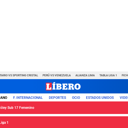
TARIO VS SPORTING CRISTAL
PERÚ VS VENEZUELA
ALIANZA LIMA
TABLA LIGA 1
FIC
UANO
F. INTERNACIONAL
DEPORTES
OCIO
ESTADOS UNIDOS
VIDE
 Vóley Sub 17 Femenino
Liga 1