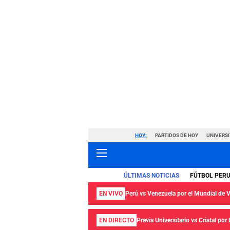
HOY:
PARTIDOS DE HOY
UNIVERSI
ÚLTIMAS NOTICIAS
FÚTBOL PER
EN VIVO
Perú vs Venezuela por el Mundial de
EN DIRECTO
Previa Universitario vs Cristal por 