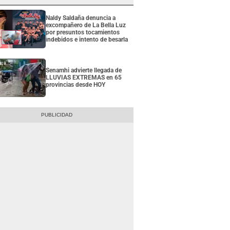
Naldy Saldaña denuncia a
excompañero de La Bella Luz
por presuntos tocamientos
indebidos e intento de besarla
Senamhi advierte llegada de
LLUVIAS EXTREMAS en 65
provincias desde HOY