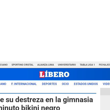
NCIANO
SPORTING CRISTAL
ALIANZA LIMA
UNIVERSITARIO
TABLA LIGA 1
FICHAJE
UANO
F. INTERNACIONAL
DEPORTES
OCIO
ESTADOS UNIDOS
VIDE
e su destreza en la gimnasia
minuto bikini negro