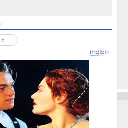
M
gle