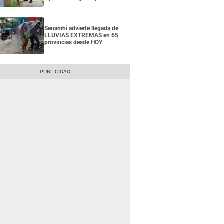
Senamhi advierte llegada de
LLUVIAS EXTREMAS en 65
provincias desde HOY