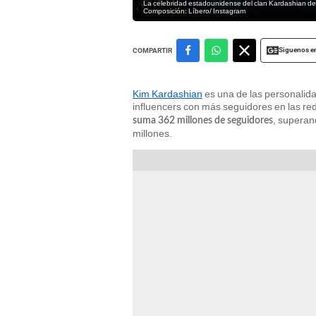
La celebridad estadounidense del clan Kardashian dem
Composición: Líbero/ Instagram
Siguenos e
COMPARTIR
Kim Kardashian
es una de las personalid
influencers con más seguidores en las re
, supera
suma 362 millones de seguidores
millones.