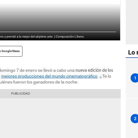
o y premió a lo mejor del séptimo arte. | Composición Líbero.
Lo 
n Google News
 domingo 7 de enero se llevó a cabo una
nueva edición de los
s
mejores producciones del mundo cinematográfico
. ¿Te lo
1
uiénes fueron los ganadores de la noche.
2