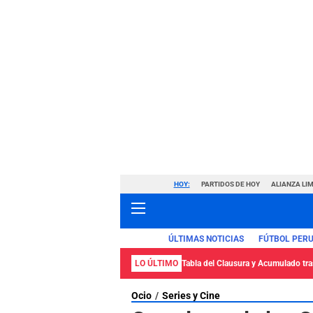
HOY:
PARTIDOS DE HOY
ALIANZA LIM
ÚLTIMAS NOTICIAS
FÚTBOL PER
LO ÚLTIMO
Tabla del Clausura y Acumulado tras
Ocio
Series y Cine