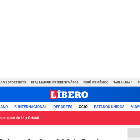
A VS SPORT BOYS
REAL MADRID VS FERENCVÁROS
PERÚ VS MÉXICO
TABLA LIGA 1
F
UANO
F. INTERNACIONAL
DEPORTES
OCIO
ESTADOS UNIDOS
VIDE
 empate de 'U' y Cristal