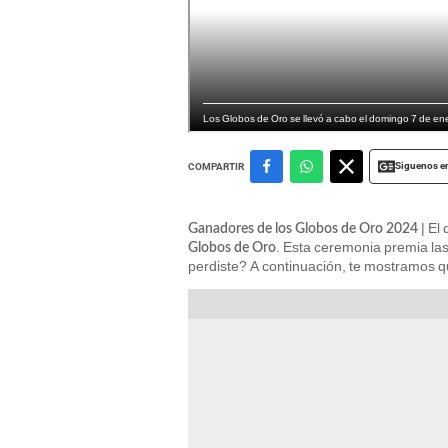
Los Globos de Oro se llevó a cabo el domingo 7 de ener
Siguenos e
COMPARTIR
| El
Ganadores de los Globos de Oro 2024
. Esta ceremonia premia la
Globos de Oro
perdiste? A continuación, te mostramos q