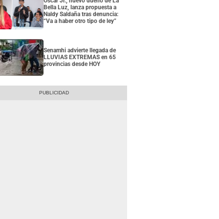
Óscar Jr., nuevo dueño de La
Bella Luz, lanza propuesta a
Naldy Saldaña tras denuncia:
“Va a haber otro tipo de ley”
Senamhi advierte llegada de
LLUVIAS EXTREMAS en 65
provincias desde HOY