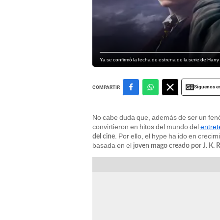
Ya se confirmó la fecha de estrena de la serie de Harr
Siguenos e
COMPARTIR
No cabe duda que, además de ser un fenó
convirtieron en hitos del mundo del
entre
. Por ello, el hype ha ido en crec
del cine
basada en el
joven mago creado por J. K. 