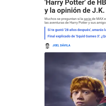
'Harry Potter' de H
y la opinión de J.K.
Muchos se preguntan si la
serie
de MAX es
las aventuras de Harry Potter y sus amigo
Final explicado de 'Squid Games 3': ¿Qu
JOEL DÁVILA