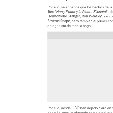
Por ello, se entiende que los hechos de l
libro
"Harry Potter y la Piedra Filosofal"
, d
,
, así 
Hermonione Granger
Ron Weasley
, pero también el primer co
Severus Snape
antagonista de toda la saga.
Por ello, desde
han dejado claro en se
HBO
además, está involucrada como productor