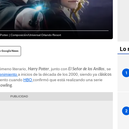
y Potter. | Composición/Universal Orlando Resort
Lo 
n Google News
meno literario,
, junto con
, se
Harry Potter
El Señor de los Anillos
1
tenimiento
a inicios de la década de los 2000, siendo ya c
lásicos
imiento cuando
HBO
confirmó que está realizando una serie
.
Rowling
2