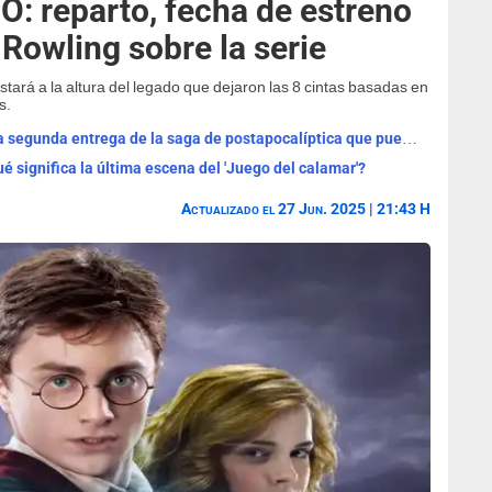
BO: reparto, fecha de estreno
 Rowling sobre la serie
tará a la altura del legado que dejaron las 8 cintas basadas en
s.
Si te gustó '28 años después', amarás la segunda entrega de la saga de postapocalíptica que puedes ver HOY en streaming
é significa la última escena del 'Juego del calamar'?
Actualizado el 27 Jun. 2025 | 21:43 H