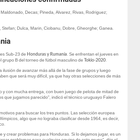
, Maldonado, Decas; Pineda, Alvarez, Rivas, Rodriguez;
nu, Stefan; Dulca, Marin, Ciobanu, Dobre, Gheorghe; Ganea.
nia
ones Sub-23 de
. Se enfrentan el jueves en
Honduras y Rumanía
l grupo B del torneo de fútbol masculino de
.
Tokio-2020
a ilusión de avanzar más allá de la fase de grupos y luego
aben que será muy difícil, ya que hay otras selecciones de más
o y con mucha entrega, con buen juego de pelota de mitad de
s que jugamos parecido", indicó el técnico uruguayo Falero
motivos para buscar los tres puntos. Las selección europea
límpicos, algo que no lograba clasificar desde 1964, es decir,
co.
ble y crear problemas para Honduras. Si lo dejamos jugar, es un
rear problemas para cualquier equipo de este grupo”, dijo el