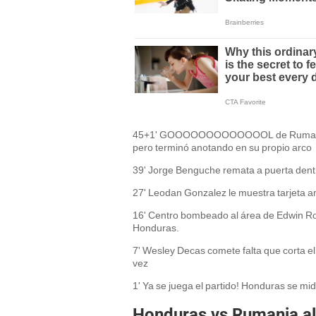
45+1' GOOOOOOOOOOOOOL de Rumania. ¡Go
pero terminó anotando en su propio arco
39' Jorge Benguche remata a puerta dentr
27' Leodan Gonzalez le muestra tarjeta ama
16' Centro bombeado al área de Edwin Ro
Honduras.
7' Wesley Decas comete falta que corta el a
vez
1' Ya se juega el partido! Honduras se m
Honduras vs Rumania al