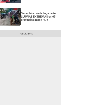
Senamhi advierte llegada de
LLUVIAS EXTREMAS en 65
provincias desde HOY