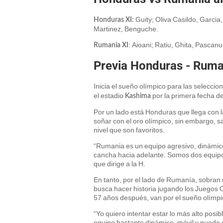
Guity; Oliva Casildo, Garcia
Honduras XI:
Martinez, Benguche.
: Aioani; Ratiu, Ghita, Pasca
Rumania XI
Previa Honduras - Ruma
Inicia el sueño olímpico para las selecci
el estadio
por la primera fecha de
Kashima
Por un lado está Honduras que llega con l
soñar con el oro olímpico, sin embargo, s
nivel que son favoritos.
“Rumania es un equipo agresivo, dinámic
cancha hacia adelante. Somos dos equipo
que dirige a la H.
En tanto, por el lado de Rumanía, sobran 
busca hacer historia jugando los Juegos O
57 años después, van por el sueño olímpi
“Yo quiero intentar estar lo más alto posi
equipo bastante dinámico, móvil y puede c