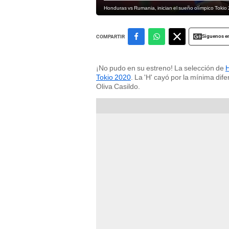
Honduras vs Rumania, inician el sueño olímpico Tokio
Siguenos e
COMPARTIR
¡No pudo en su estreno! La selección de
Tokio 2020
. La 'H' cayó por la mínima dif
Oliva Casildo.