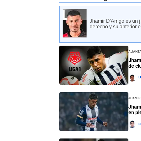
Jhamir D'Arrigo es un 
derecho y su anterior 
Alianza
Jhami
de cl
L
Jhamir 
Jhami
en pl
E