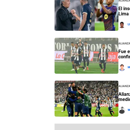
El in
Lima 
L
Alianza
Fue e
confi
M
Alianza
Alian
medio
W