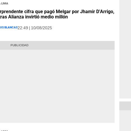
 Lima
rprendente cifra que pagó Melgar por Jhamir D’Arrigo,
ras Alianza invirtió medio millón
uis Blancas
22:49 | 10/08/2025
 Lima