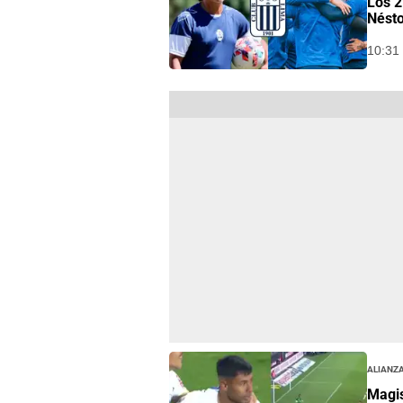
Los 2
Nésto
10:31 
Alianza
Magis