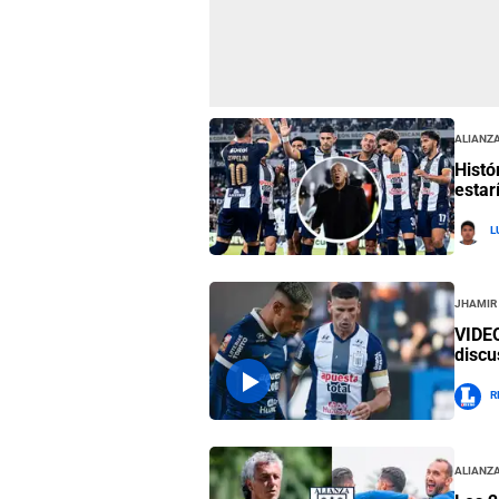
Alianza
Histó
estar
L
Jhamir 
VIDEO
discu
R
Alianza