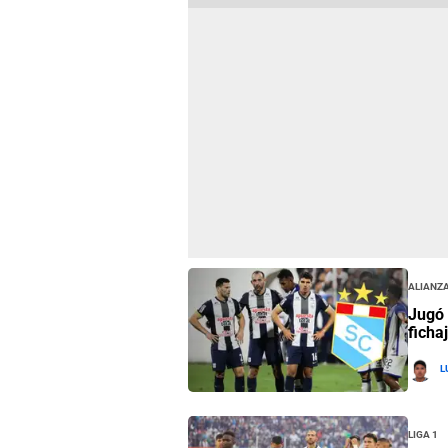
Alianza
Jugó 
ficha
L
Liga 1