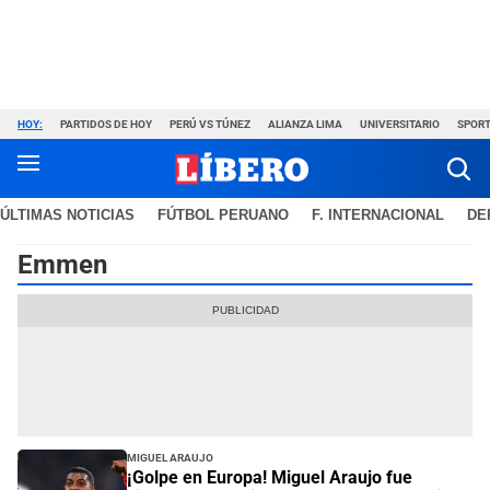
HOY:
PARTIDOS DE HOY
PERÚ VS TÚNEZ
ALIANZA LIMA
UNIVERSITARIO
SPORT
ÚLTIMAS NOTICIAS
FÚTBOL PERUANO
F. INTERNACIONAL
DE
Emmen
Miguel Araujo
¡Golpe en Europa! Miguel Araujo fue