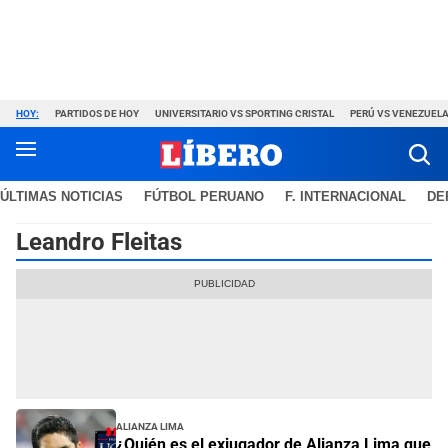
HOY:
PARTIDOS DE HOY
UNIVERSITARIO VS SPORTING CRISTAL
PERÚ VS VENEZUEL
ÚLTIMAS NOTICIAS
FÚTBOL PERUANO
F. INTERNACIONAL
DE
Leandro Fleitas
Alianza Lima
¿Quién es el exjugador de Alianza Lima que